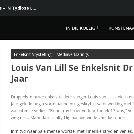
– ’N Tydlose L...
IN DIE KOLLIG
KUNSTENA
Enkelsnit Vrystelling
|
Mediaverklarings
Louis Van Lill Se Enkelsnit D
Jaar
Druppels ‘n nuwe enkelsnit deur sanger Louis van Lill is nie ‘n n
jaar gelede begin vorm aanneem, geskryf in samewerking met ’n 
van intense verlies: “Ek het my broer verloor toe ek 17 was,” ve
weg nie… Maar daar is altyd lig aan die einde van die tonnel
In ’n tyd waar baie mense worstel met innerlike stryd en verlies, 