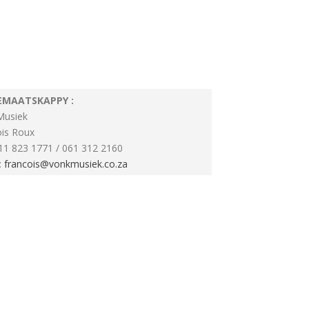
EMAATSKAPPY :
Musiek
ois Roux
011 823 1771 / 061 312 2160
:
francois@vonkmusiek.co.za