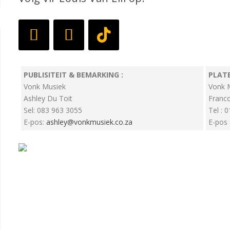
PUBLISITEIT & BEMARKING :
PLAT
Vonk Musiek
Vonk 
Ashley Du Toit
Franc
Sel: 083 963 3055
Tel : 
E-pos:
ashley@vonkmusiek.co.za
E-pos 