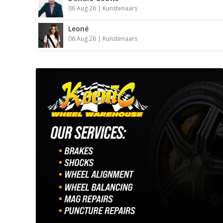
06 Aug 26
|
Kunstenaars
Leoné
06 Aug 26
|
Kunstenaars