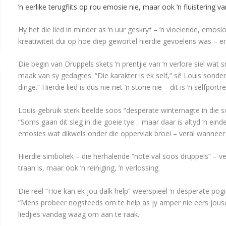
’n eerlike terugflits op rou emosie nie, maar ook ’n fluistering va
Hy het die lied in minder as ’n uur geskryf – ’n vloeiende, emos
kreatiwiteit dui op hoe diep gewortel hierdie gevoelens was – e
Die begin van Druppels skets ’n prentjie van ’n verlore siel wat 
maak van sy gedagtes. “Die karakter is ek self,” sê Louis sonde
dinge.” Hierdie lied is dus nie net ’n storie nie – dit is ’n selfportre
Louis gebruik sterk beelde soos “desperate winternagte in die s
“Soms gaan dit sleg in die goeie tye… maar daar is altyd ‘n einde
emosies wat dikwels onder die oppervlak broei – veral wanneer
Hierdie simboliek – die herhalende “note val soos druppels” – 
traan is, maar ook ’n reiniging, ’n verlossing.
Die reël “Hoe kan ek jou dalk help” weerspieël ’n desperate pogi
“Mens probeer nogsteeds om te help as jy amper nie eers jouself
liedjies vandag waag om aan te raak.