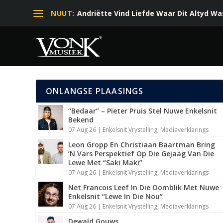
NUUT:
Andriëtte Vind Liefde Waar Dit Altyd Was 
ONLANGSE PLAASINGS
“Bedaar” – Pieter Pruis Stel Nuwe Enkelsnit
Bekend
07 Aug 26
|
Enkelsnit Vrystelling
,
Mediaverklarings
Leon Gropp En Christiaan Baartman Bring
’N Vars Perspektief Op Die Gejaag Van Die
Lewe Met “Saki Maki”
07 Aug 26
|
Enkelsnit Vrystelling
,
Mediaverklarings
Net Francois Leef In Die Oomblik Met Nuwe
Enkelsnit “Lewe In Die Nou”
07 Aug 26
|
Enkelsnit Vrystelling
,
Mediaverklarings
Dewald Gouws