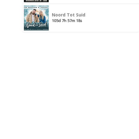
Noord Tot Suid
105d 7h 57m 18s
Daar is liedjies wat jy hoor. En dan is daar li