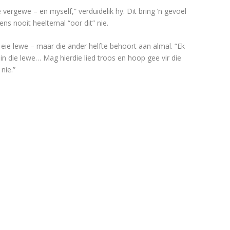
e vergewe – en myself,” verduidelik hy. Dit bring ’n gevoel
ns nooit heeltemal “oor dit” nie.
y eie lewe – maar die ander helfte behoort aan almal. “Ek
n die lewe… Mag hierdie lied troos en hoop gee vir die
nie.”