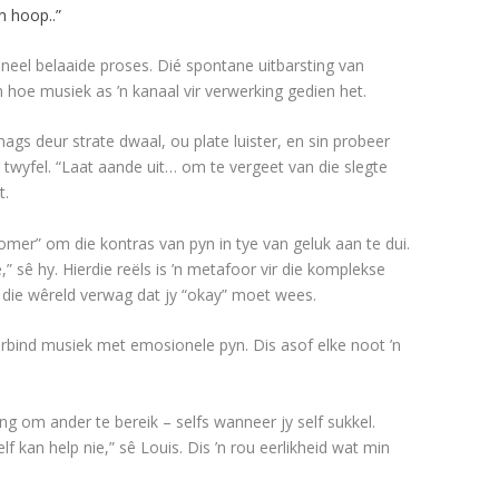
n hoop..”
ioneel belaaide proses. Dié spontane uitbarsting van
n hoe musiek as ’n kanaal vir verwerking gedien het.
snags deur strate dwaal, ou plate luister, en sin probeer
r twyfel. “Laat aande uit… om te vergeet van die slegte
t.
omer” om die kontras van pyn in tye van geluk aan te dui.
,” sê hy. Hierdie reëls is ’n metafoor vir die komplekse
 die wêreld verwag dat jy “okay” moet wees.
verbind musiek met emosionele pyn. Dis asof elke noot ’n
ng om ander te bereik – selfs wanneer jy self sukkel.
 kan help nie,” sê Louis. Dis ’n rou eerlikheid wat min