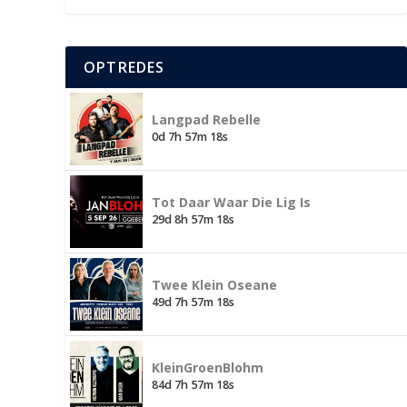
OPTREDES
Langpad Rebelle
0d 7h 57m 18s
Tot Daar Waar Die Lig Is
29d 8h 57m 18s
Twee Klein Oseane
49d 7h 57m 18s
KleinGroenBlohm
84d 7h 57m 18s