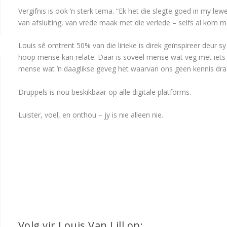
Vergifnis is ook ’n sterk tema. “Ek het die slegte goed in my lew
van afsluiting, van vrede maak met die verlede – selfs al kom me
Louis sê omtrent 50% van die lirieke is direk geïnspireer deur s
hoop mense kan relate. Daar is soveel mense wat veg met iets i
mense wat ’n daaglikse geveg het waarvan ons geen kennis dra 
Druppels is nou beskikbaar op alle digitale platforms.
Luister, voel, en onthou – jy is nie alleen nie.
Volg vir Louis Van Lill op: