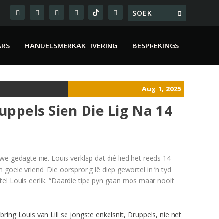
ARS
HANDELSMERKAKTIVERING
BESPREKINGS
Aug 1, 2025
ruppels Sien Die Lig Na 14
uwe gedagte nie. Louis verklap dat dié lied het reeds 14
goeie vriend. Die oorsprong lê diep gewortel in ’n tyd
rtel Louis eerlik. “Daardie tipe pyn gaan mos maar nooit
bring Louis van Lill se jongste enkelsnit, Druppels, nie net