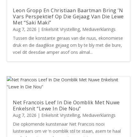
Leon Gropp En Christiaan Baartman Bring ’N
Vars Perspektief Op Die Gejaag Van Die Lewe
Met “Saki Maki”
Aug 7, 2026
|
Enkelsnit Vrystelling
,
Mediaverklarings
Tussen die konstante geraas van die nuus, ekonomiese
druk en die daaglikse gejaag om by te bly met die bure,
voel dit deesdae amper asof ons almal...
Net Francois Leef In Die Oomblik Met Nuwe
Enkelsnit “Lewe In Die Nou”
Aug 7, 2026
|
Enkelsnit Vrystelling
,
Mediaverklarings
Die opkomende kunstenaar Net Francois nooi
luisteraars om vir ’n oomblik stil te staan, asem te haal