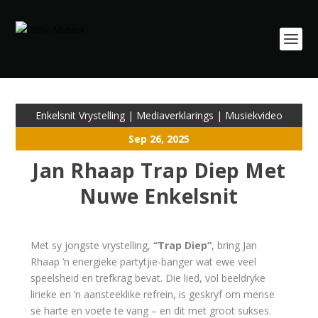
Enkelsnit Vrystelling
|
Mediaverklarings
|
Musiekvideo
Sep 26, 2025
Jan Rhaap Trap Diep Met
Nuwe Enkelsnit
Met sy jongste vrystelling,
“Trap Diep”
, bring Jan
Rhaap ’n energieke partytjie-banger wat ewe veel
speelsheid en trefkrag bevat. Die lied, vol beeldryke
lirieke en ’n aansteeklike refrein, is geskryf om mense
se harte en voete te vang – en dit met groot sukses.