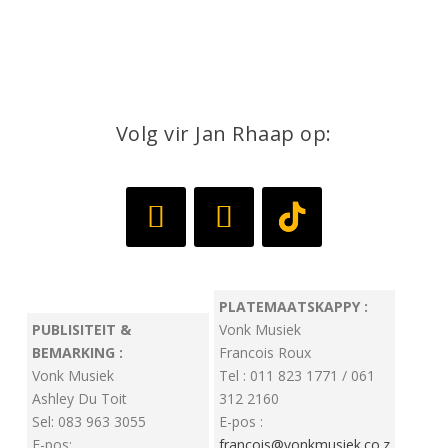
Volg vir Jan Rhaap op:
PLATEMAATSKAPPY :
PUBLISITEIT &
Vonk Musiek
BEMARKING :
Francois Roux
Vonk Musiek
Tel : 011 823 1771 / 061
Ashley Du Toit
312 2160
Sel: 083 963 3055
E-pos :
E-pos:
francois@vonkmusiek.co.z