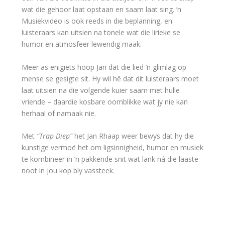
wat die gehoor laat opstaan en saam laat sing. ’n
Musiekvideo is ook reeds in die beplanning, en
luisteraars kan uitsien na tonele wat die lirieke se
humor en atmosfeer lewendig maak.
Meer as enigiets hoop Jan dat die lied ’n glimlag op
mense se gesigte sit. Hy wil hê dat dit luisteraars moet
laat uitsien na die volgende kuier saam met hulle
vriende – daardie kosbare oomblikke wat jy nie kan
herhaal of namaak nie.
Met
“Trap Diep”
het Jan Rhaap weer bewys dat hy die
kunstige vermoë het om ligsinnigheid, humor en musiek
te kombineer in ’n pakkende snit wat lank ná die laaste
noot in jou kop bly vassteek.