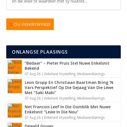
en die lewe te waardeer met sy nuutste...
OU INSKRYWINGS
ONLANGSE PLAASINGS
“Bedaar” – Pieter Pruis Stel Nuwe Enkelsnit
Bekend
07 Aug 26
|
Enkelsnit Vrystelling
,
Mediaverklarings
Leon Gropp En Christiaan Baartman Bring ’N
Vars Perspektief Op Die Gejaag Van Die Lewe
Met “Saki Maki”
07 Aug 26
|
Enkelsnit Vrystelling
,
Mediaverklarings
Net Francois Leef In Die Oomblik Met Nuwe
Enkelsnit “Lewe In Die Nou”
07 Aug 26
|
Enkelsnit Vrystelling
,
Mediaverklarings
Dewald Gouws