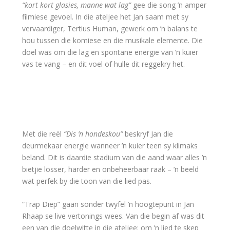
“kort kort glasies, manne wat lag”
gee die song ’n amper
filmiese gevoel. In die ateljee het Jan saam met sy
vervaardiger, Tertius Human, gewerk om ’n balans te
hou tussen die komiese en die musikale elemente. Die
doel was om die lag en spontane energie van ’n kuier
vas te vang – en dit voel of hulle dit reggekry het.
Met die reël
“Dis ’n hondeskou”
beskryf Jan die
deurmekaar energie wanneer ’n kuier teen sy klimaks
beland. Dit is daardie stadium van die aand waar alles ’n
bietjie losser, harder en onbeheerbaar raak – ’n beeld
wat perfek by die toon van die lied pas.
“Trap Diep” gaan sonder twyfel ’n hoogtepunt in Jan
Rhaap se live vertonings wees. Van die begin af was dit
een van die doelwitte in die ateljee: om ’n lied te skep