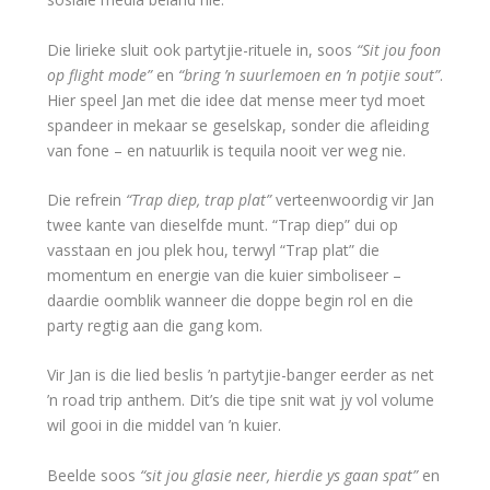
Die lirieke sluit ook partytjie-rituele in, soos
“Sit jou foon
op flight mode”
en
“bring ’n suurlemoen en ’n potjie sout”
.
Hier speel Jan met die idee dat mense meer tyd moet
spandeer in mekaar se geselskap, sonder die afleiding
van fone – en natuurlik is tequila nooit ver weg nie.
Die refrein
“Trap diep, trap plat”
verteenwoordig vir Jan
twee kante van dieselfde munt. “Trap diep” dui op
vasstaan en jou plek hou, terwyl “Trap plat” die
momentum en energie van die kuier simboliseer –
daardie oomblik wanneer die doppe begin rol en die
party regtig aan die gang kom.
Vir Jan is die lied beslis ’n partytjie-banger eerder as net
’n road trip anthem. Dit’s die tipe snit wat jy vol volume
wil gooi in die middel van ’n kuier.
Beelde soos
“sit jou glasie neer, hierdie ys gaan spat”
en