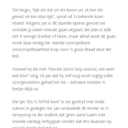
Die begin,
“Kyk die kat uit die boom uit, ek ken die
gevoel, ek ken daai kyk”
, spruit uit ’n bekende kuier-
ritueel. Volgens Jan is dit daardie tipiese gevoel net
voordat jy saam vriende gaan uitgaan: die plan is dalk
net ’n vinnige drankie of twee, maar almal weet dit gaan
nooit daar eindig nie. Hierdie voorspelbare
onvoorspelbaarheid loop soos ’n goue draad deur die
lied.
Hoewel hy die reël
“Hierdie storie loop vooruit, ons weet
wat kom”
sing, sê Jan dat hy self nog nooit regtig sulke
voorgevoelens gehad het nie – behalwe miskien ’n
bietjie déjà vu.
Die lyn
“Dis ’n TikTok bom”
is nie geskryf met virale
sukses in gedagte nie. Jan verduidelik dit eerder as ’n
verwysing na die realiteit dat geen aand saam met
vriende vandag verbygaan sonder dat iets daarvan op
sosiale media beland nie.