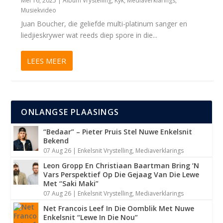
Mei 16, 2025
|
Album Vrystelling
,
Kyk
,
Mediaverklarings
,
Musiekvideo
Juan Boucher, die geliefde multi-platinum sanger en
liedjieskrywer wat reeds diep spore in die...
LEES MEER
ONLANGSE PLAASINGS
“Bedaar” – Pieter Pruis Stel Nuwe Enkelsnit
Bekend
07 Aug 26
|
Enkelsnit Vrystelling
,
Mediaverklarings
Leon Gropp En Christiaan Baartman Bring ’N
Vars Perspektief Op Die Gejaag Van Die Lewe
Met “Saki Maki”
07 Aug 26
|
Enkelsnit Vrystelling
,
Mediaverklarings
Net Francois Leef In Die Oomblik Met Nuwe
Enkelsnit “Lewe In Die Nou”