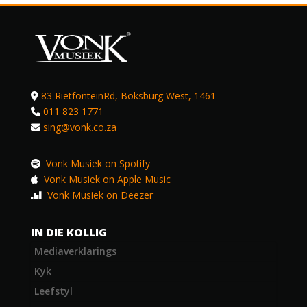
83 RietfonteinRd, Boksburg West, 1461
011 823 1771
sing@vonk.co.za
Vonk Musiek on Spotify
Vonk Musiek on Apple Music
Vonk Musiek on Deezer
IN DIE KOLLIG
Mediaverklarings
Kyk
Leefstyl