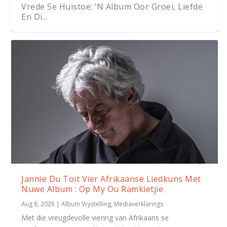
Vrede Se Huistoe: ’N Album Oor Groei, Liefde
En Di...
Jannie Du Toit Vier Afrikaanse Liedkuns Met
Nuwe Album : Op My Ou Ramkietjie
Aug 8, 2025
|
Album Vrystelling
,
Mediaverklarings
Met die vreugdevolle viering van Afrikaans se