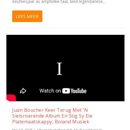
eeufeesjaar as amptelike taal, bied legendariese...
LEES MEER
Juan Boucher Keer Terug Met ’N
Sielsroerende Album En Stig Sy Eie
Platemaatskappy, Boland Musiek