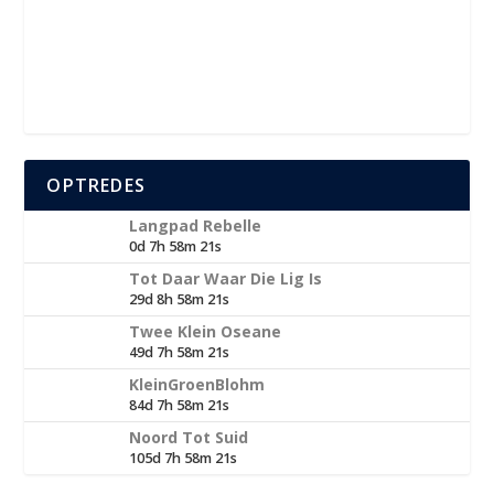
OPTREDES
Langpad Rebelle
0d 7h 58m 20s
Tot Daar Waar Die Lig Is
29d 8h 58m 20s
Twee Klein Oseane
49d 7h 58m 20s
KleinGroenBlohm
84d 7h 58m 20s
Noord Tot Suid
105d 7h 58m 20s