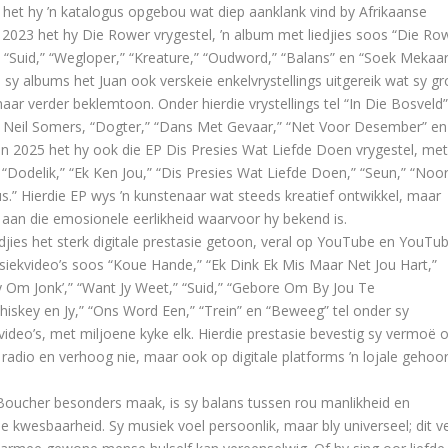
, het hy ’n katalogus opgebou wat diep aanklank vind by Afrikaanse
 2023 het hy Die Rower vrygestel, ’n album met liedjies soos “Die Row
“Suid,” “Wegloper,” “Kreature,” “Oudword,” “Balans” en “Soek Mekaar
y albums het Juan ook verskeie enkelvrystellings uitgereik wat sy gr
aar verder beklemtoon. Onder hierdie vrystellings tel “In Die Bosveld”
Neil Somers, “Dogter,” “Dans Met Gevaar,” “Net Voor Desember” en
In 2025 het hy ook die EP Dis Presies Wat Liefde Doen vrygestel, met
: “Dodelik,” “Ek Ken Jou,” “Dis Presies Wat Liefde Doen,” “Seun,” “Noo
s.” Hierdie EP wys ’n kunstenaar wat steeds kreatief ontwikkel, maar
 aan die emosionele eerlikheid waarvoor hy bekend is.
edjies het sterk digitale prestasie getoon, veral op YouTube en YouTu
siekvideo’s soos “Koue Hande,” “Ek Dink Ek Mis Maar Net Jou Hart,”
 Om Jonk’,” “Want Jy Weet,” “Suid,” “Gebore Om By Jou Te
iskey en Jy,” “Ons Word Een,” “Trein” en “Beweeg” tel onder sy
video’s, met miljoene kyke elk. Hierdie prestasie bevestig sy vermoë
 radio en verhoog nie, maar ook op digitale platforms ’n lojale gehoor
Boucher besonders maak, is sy balans tussen rou manlikheid en
 kwesbaarheid. Sy musiek voel persoonlik, maar bly universeel; dit ve