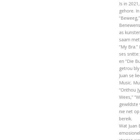
Is in 2021
gehore. In
“Beweeg,” 
Benewens s
as kunsten
saam met 
“My Bra.” 
ses snitte
en “Die Bu
getrou bly
Juan se li
Music. Mu
“Onthou Jy
Wees,” “Wh
gewildste 
nie net op
bereik.
Wat Juan 
emosionele