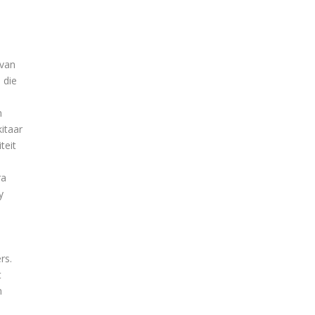
n
 van
 die
n
kitaar
teit
ra
y
rs.
t
m