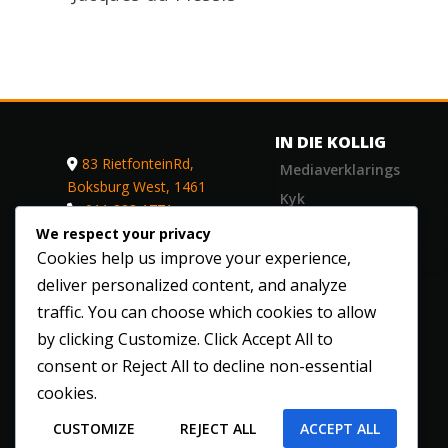
IN DIE KOLLIG
83 RietfonteinRd,
Mediaverklarings
Boksburg West, 1461
Kyk
011 823 1771
Leefstyl
sing@vonk.co.za
We respect your privacy
Optredes
Cookies help us improve your experience,
Vonk Musiek on
deliver personalized content, and analyze
Spotify
traffic. You can choose which cookies to allow
Vonk Musiek on Apple
by clicking
Customize
. Click
Accept All
to
Music
consent or
Reject All
to decline non-essential
Vonk Musiek on
Deezer
cookies.
CUSTOMIZE
REJECT ALL
ACCEPT ALL