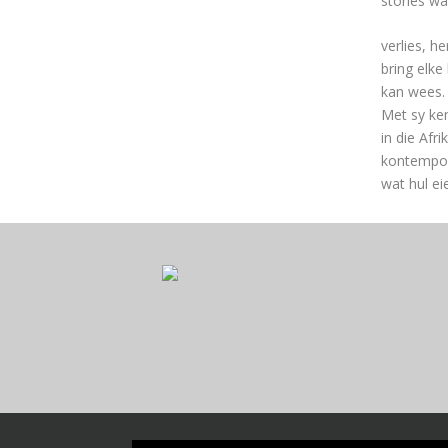
stories w
verlies, h
bring elke
kan wees.
Met sy ke
in die Afr
kontemporê
wat hul ei