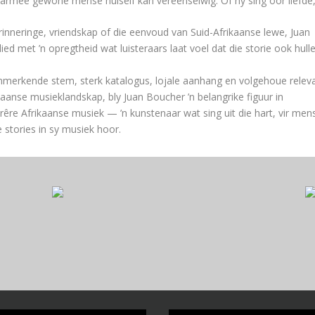
aarmee gewone mense hulself kan vereenselwig. Of hy sing oor liefde
erinneringe, vriendskap of die eenvoud van Suid-Afrikaanse lewe, Juan
 lied met ’n opregtheid wat luisteraars laat voel dat die storie ook hulle
nmerkende stem, sterk katalogus, lojale aanhang en volgehoue relev
ikaanse musieklandskap, bly Juan Boucher ’n belangrike figuur in
re Afrikaanse musiek — ’n kunstenaar wat sing uit die hart, vir men
e stories in sy musiek hoor.