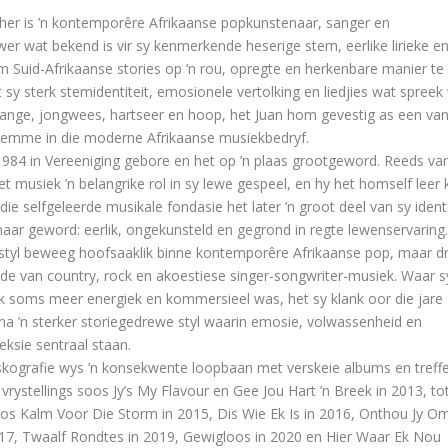
her is ’n kontemporêre Afrikaanse popkunstenaar, sanger en
ywer wat bekend is vir sy kenmerkende heserige stem, eerlike lirieke e
 Suid-Afrikaanse stories op ’n rou, opregte en herkenbare manier te
t sy sterk stemidentiteit, emosionele vertolking en liedjies wat spreek
rlange, jongwees, hartseer en hoop, het Juan hom gevestig as een van
stemme in die moderne Afrikaanse musiekbedryf.
 1984 in Vereeniging gebore en het op ’n plaas grootgeword. Reeds va
et musiek ’n belangrike rol in sy lewe gespeel, en hy het homself leer 
rdie selfgeleerde musikale fondasie het later ’n groot deel van sy identi
aar geword: eerlik, ongekunsteld en gegrond in regte lewenservaring.
styl beweeg hoofsaaklik binne kontemporêre Afrikaanse pop, maar d
de van country, rock en akoestiese singer-songwriter-musiek. Waar s
k soms meer energiek en kommersieel was, het sy klank oor die jare
na ’n sterker storiegedrewe styl waarin emosie, volwassenheid en
eksie sentraal staan.
skografie wys ’n konsekwente loopbaan met verskeie albums en treffe
vrystellings soos Jy’s My Flavour en Gee Jou Hart ’n Breek in 2013, to
os Kalm Voor Die Storm in 2015, Dis Wie Ek Is in 2016, Onthou Jy O
017, Twaalf Rondtes in 2019, Gewigloos in 2020 en Hier Waar Ek Nou