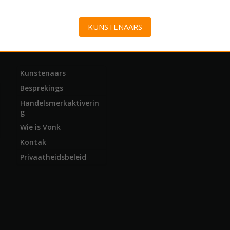
KUNSTENAARS
Kunstenaars
Besprekings
Handelsmerkaktiverin
g
Wie is Vonk
Kontak
Privaatheidsbeleid