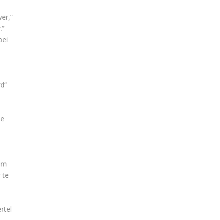
er,”
.”
oei
rd”
be
 om
 te
rtel