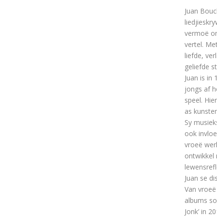
Juan Bouc
liedjieskr
vermoë om
vertel. Me
liefde, ve
geliefde 
Juan is in
jongs af h
speel. Hie
as kunsten
Sy musiek
ook invloe
vroeë wer
ontwikkel 
lewensrefl
Juan se di
Van vroeë 
albums so
Jonk’ in 2