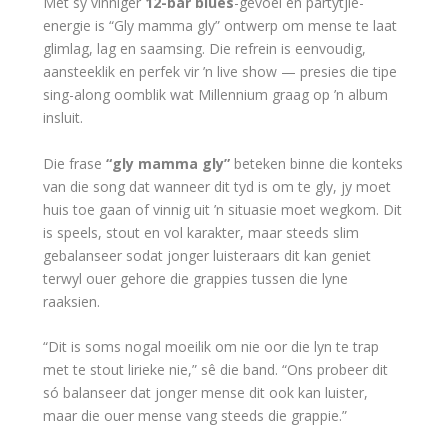
Met sy vinniger
12-bar blues
-gevoel en partytjie-
energie is “Gly mamma gly” ontwerp om mense te laat
glimlag, lag en saamsing. Die refrein is eenvoudig,
aansteeklik en perfek vir ’n live show — presies die tipe
sing-along oomblik wat Millennium graag op ’n album
insluit.
Die frase
“gly mamma gly”
beteken binne die konteks
van die song dat wanneer dit tyd is om te gly, jy moet
huis toe gaan of vinnig uit ’n situasie moet wegkom. Dit
is speels, stout en vol karakter, maar steeds slim
gebalanseer sodat jonger luisteraars dit kan geniet
terwyl ouer gehore die grappies tussen die lyne
raaksien.
“Dit is soms nogal moeilik om nie oor die lyn te trap
met te stout lirieke nie,” sê die band. “Ons probeer dit
só balanseer dat jonger mense dit ook kan luister,
maar die ouer mense vang steeds die grappie.”