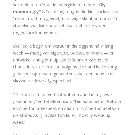
sekonde af op ’n wilde, energieke rit neem.
“Gly
mamma gly”
is ’n catchy, tong-in-die-kies rocksnit met
’n sterk road-trip gevoel, ’n stewige skeut humor en ’n
storielyn wat klink soos iets wat net in die vroeë
oggendure kon gebeur.
Die liedjie begin om vieruur in die oggend ná ’n lang
week — moeg van sigarette, padkos en drank — en
ontwikkel vinnig in ’n tipiese Millennium-storie vol
chaos, karakter en kleur. Volgens die band is die song
gebaseer op ’n ware gebeurtenis wat een aand in die
skrywer se lewe afgespeel het.
“Dit kom uit ’n ou verhaal wat een aand in my lewe
gebeur het,” vertel Millennium. “Die aand het in Pretoria
en Alberton afgespeel, en daarom is Alberton deel van
die storie. As jy in Alberton kuier, moet jy wake up
wees.”