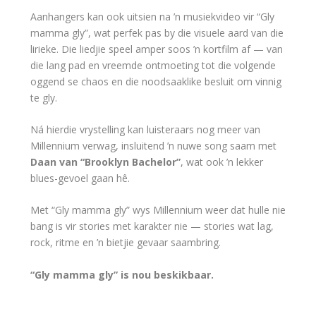
Aanhangers kan ook uitsien na ’n musiekvideo vir “Gly
mamma gly”, wat perfek pas by die visuele aard van die
lirieke. Die liedjie speel amper soos ’n kortfilm af — van
die lang pad en vreemde ontmoeting tot die volgende
oggend se chaos en die noodsaaklike besluit om vinnig
te gly.
Ná hierdie vrystelling kan luisteraars nog meer van
Millennium verwag, insluitend ’n nuwe song saam met
Daan van “Brooklyn Bachelor”
, wat ook ’n lekker
blues-gevoel gaan hê.
Met “Gly mamma gly” wys Millennium weer dat hulle nie
bang is vir stories met karakter nie — stories wat lag,
rock, ritme en ’n bietjie gevaar saambring.
“Gly mamma gly” is nou beskikbaar.