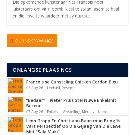
Die opkomende kunstenaar Net Francois nooi
luisteraars om vir ’n oomblik stil te staan, asem te haal
en die lewe te waardeer met sy nuutste...
OU INSKRYWINGS
ONLANGSE PLAASINGS
Francois se Gunsteling Chicken Cordon Bleu
08 Aug 26
|
Leefstyl
,
Resepte
“Bedaar” – Pieter Pruis Stel Nuwe Enkelsnit
Bekend
07 Aug 26
|
Enkelsnit Vrystelling
,
Mediaverklarings
Leon Gropp En Christiaan Baartman Bring ’N
Vars Perspektief Op Die Gejaag Van Die Lewe
Met “Saki Maki”