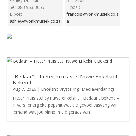
Ashley Du Toit
312 2160
Sel: 083 963 3055
E-pos :
E-pos:
francois@vonkmusiek.co.z
ashley@vonkmusiek.co.za
a
“Bedaar” – Pieter Pruis Stel Nuwe Enkelsnit
Bekend
Aug 7, 2026
|
Enkelsnit Vrystelling
,
Mediaverklarings
Pieter Pruis stel sy nuwe enkelsnit, “Bedaar”, bekend –
’n vars, energieke popsnit wat die gevoel vasvang van
iemand wat jou binne-in die geraas van...