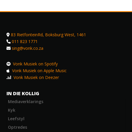
83 RietfonteinRd, Boksburg West, 1461
011 823 1771
sing@vonk.co.za
Vonk Musiek on Spotify
Vonk Musiek on Apple Music
Vonk Musiek on Deezer
IN DIE KOLLIG
Mediaverklarings
Kyk
Leefstyl
Optredes