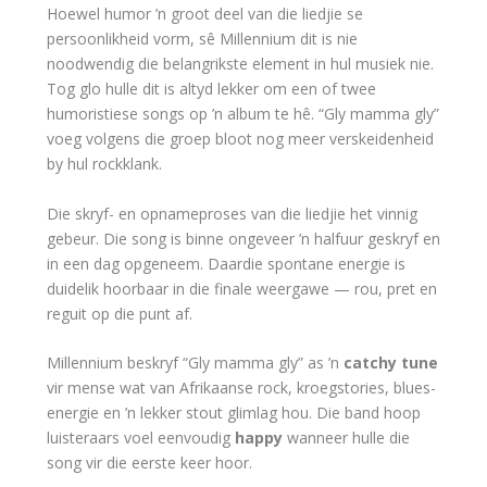
Hoewel humor ’n groot deel van die liedjie se
persoonlikheid vorm, sê Millennium dit is nie
noodwendig die belangrikste element in hul musiek nie.
Tog glo hulle dit is altyd lekker om een of twee
humoristiese songs op ’n album te hê. “Gly mamma gly”
voeg volgens die groep bloot nog meer verskeidenheid
by hul rockklank.
Die skryf- en opnameproses van die liedjie het vinnig
gebeur. Die song is binne ongeveer ’n halfuur geskryf en
in een dag opgeneem. Daardie spontane energie is
duidelik hoorbaar in die finale weergawe — rou, pret en
reguit op die punt af.
Millennium beskryf “Gly mamma gly” as ’n
catchy tune
vir mense wat van Afrikaanse rock, kroegstories, blues-
energie en ’n lekker stout glimlag hou. Die band hoop
luisteraars voel eenvoudig
happy
wanneer hulle die
song vir die eerste keer hoor.