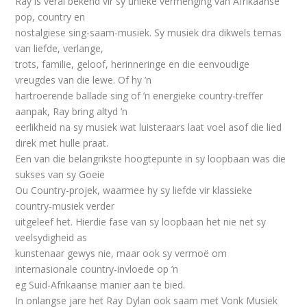
Ray is veral bekend vir sy unieke vermenging van Afrikaanse
pop, country en
nostalgiese sing-saam-musiek. Sy musiek dra dikwels temas
van liefde, verlange,
trots, familie, geloof, herinneringe en die eenvoudige
vreugdes van die lewe. Of hy ’n
hartroerende ballade sing of ’n energieke country-treffer
aanpak, Ray bring altyd ’n
eerlikheid na sy musiek wat luisteraars laat voel asof die lied
direk met hulle praat.
Een van die belangrikste hoogtepunte in sy loopbaan was die
sukses van sy Goeie
Ou Country-projek, waarmee hy sy liefde vir klassieke
country-musiek verder
uitgeleef het. Hierdie fase van sy loopbaan het nie net sy
veelsydigheid as
kunstenaar gewys nie, maar ook sy vermoë om
internasionale country-invloede op ’n
eg Suid-Afrikaanse manier aan te bied.
In onlangse jare het Ray Dylan ook saam met Vonk Musiek