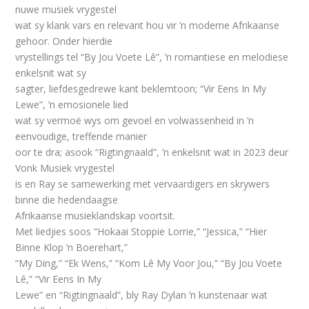
nuwe musiek vrygestel
wat sy klank vars en relevant hou vir ’n moderne Afrikaanse
gehoor. Onder hierdie
vrystellings tel “By Jou Voete Lê”, ’n romantiese en melodiese
enkelsnit wat sy
sagter, liefdesgedrewe kant beklemtoon; “Vir Eens In My
Lewe”, ’n emosionele lied
wat sy vermoë wys om gevoel en volwassenheid in ’n
eenvoudige, treffende manier
oor te dra; asook “Rigtingnaald”, ’n enkelsnit wat in 2023 deur
Vonk Musiek vrygestel
is en Ray se samewerking met vervaardigers en skrywers
binne die hedendaagse
Afrikaanse musieklandskap voortsit.
Met liedjies soos “Hokaai Stoppie Lorrie,” “Jessica,” “Hier
Binne Klop ’n Boerehart,”
“My Ding,” “Ek Wens,” “Kom Lê My Voor Jou,” “By Jou Voete
Lê,” “Vir Eens In My
Lewe” en “Rigtingnaald”, bly Ray Dylan ’n kunstenaar wat