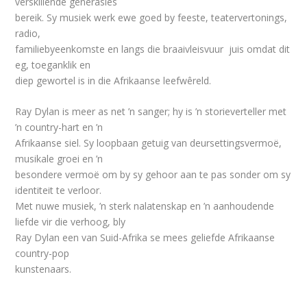
verskillende generasies
bereik. Sy musiek werk ewe goed by feeste, teatervertonings,
radio,
familiebyeenkomste en langs die braaivleisvuur juis omdat dit
eg, toeganklik en
diep gewortel is in die Afrikaanse leefwêreld.
Ray Dylan is meer as net ’n sanger; hy is ’n storieverteller met
’n country-hart en ’n
Afrikaanse siel. Sy loopbaan getuig van deursettingsvermoë,
musikale groei en ’n
besondere vermoë om by sy gehoor aan te pas sonder om sy
identiteit te verloor.
Met nuwe musiek, ’n sterk nalatenskap en ’n aanhoudende
liefde vir die verhoog, bly
Ray Dylan een van Suid-Afrika se mees geliefde Afrikaanse
country-pop
kunstenaars.