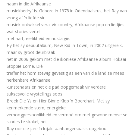
naam in die Afrikaanse
musiekbedryf is. Gebore in 1978 in Odendaalsrus, het Ray van
vroeg af ’n liefde vir
musiek ontwikkel veral vir country, Afrikaanse pop en liedjies
wat stories vertel
met hart, eerlikheid en nostalgie.
Hy het sy debuutalbum, New Kid In Town, in 2002 uitgereik,
maar sy groot deurbraak
het in 2006 gekom met die ikoniese Afrikaanse album Hokaai
Stoppie Lorrie. Dié
treffer het hom stewig gevestig as een van die land se mees
herkenbare Afrikaanse
kunstenaars en het die pad oopgemaak vir verdere
suksesvolle vrystellings soos
Breek Die Ys en Hier Binne Klop ’n Boerehart. Met sy
kenmerkende stem, energieke
verhoogpersoonlikheid en vermoë om met gewone mense se
stories te skakel, het
Ray oor die jare ’n lojale aanhangersbasis opgebou.