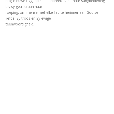
nag ’n nuwe oggend kan aanbreek. Deur haar sangbediening
bly sy getrou aan haar
roeping: om mense met elke lied te herinner aan God se
liefde, Sy troos en Sy ewige
teenwoordigheid.