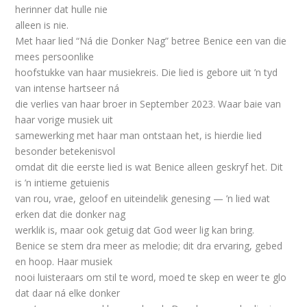
herinner dat hulle nie
alleen is nie.
Met haar lied “Ná die Donker Nag” betree Benice een van die
mees persoonlike
hoofstukke van haar musiekreis. Die lied is gebore uit ’n tyd
van intense hartseer ná
die verlies van haar broer in September 2023. Waar baie van
haar vorige musiek uit
samewerking met haar man ontstaan het, is hierdie lied
besonder betekenisvol
omdat dit die eerste lied is wat Benice alleen geskryf het. Dit
is ’n intieme getuienis
van rou, vrae, geloof en uiteindelik genesing — ’n lied wat
erken dat die donker nag
werklik is, maar ook getuig dat God weer lig kan bring.
Benice se stem dra meer as melodie; dit dra ervaring, gebed
en hoop. Haar musiek
nooi luisteraars om stil te word, moed te skep en weer te glo
dat daar ná elke donker