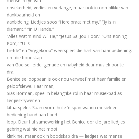
mense in tye van
onsekerheid, verlies en verlange, maar ook in oomblikke van
dankbaarheid en
aanbidding. Liedjies soos “Here praat met my,” “Jy is ’n
diamant,” “In U Hande,”
“Alles Wat ’n Kind Wil Hê,” “Jesus Sal Jou Hoor,” “Ons Koning
Kom,” “U Is
Liefde” en “Vrygekoop” weerspieël die hart van haar bediening:
om die boodskap
van God se liefde, genade en nabyheid deur musiek oor te
dra.
Benice se loopbaan is ook nou verweef met haar familie en
geloofslewe. Haar man,
Sias Borman, speel ’n belangrike rol in haar musiekpad as
liedjieskrywer en
kitaarspeler. Saam vorm hulle ’n span waarin musiek en
bediening hand aan hand
loop. Deur hul samewerking het Benice oor die jare liedjies
gebring wat nie net mooi
klink nie, maar ook ’n boodskap dra — liedjies wat mense