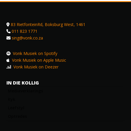
83 RietfonteinRd, Boksburg West, 1461
011 823 1771
sing@vonk.co.za
Vonk Musiek on Spotify
Vonk Musiek on Apple Music
Vonk Musiek on Deezer
IN DIE KOLLIG
Mediaverklarings
Kyk
Leefstyl
Optredes