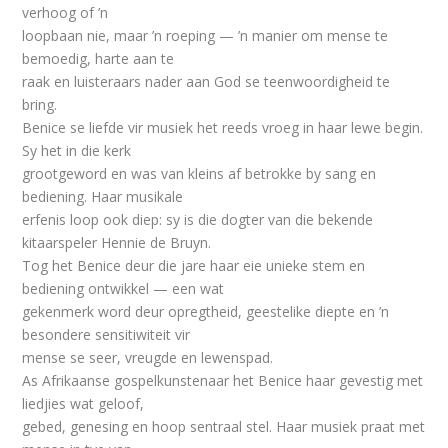
verhoog of ’n
loopbaan nie, maar ’n roeping — ’n manier om mense te
bemoedig, harte aan te
raak en luisteraars nader aan God se teenwoordigheid te
bring.
Benice se liefde vir musiek het reeds vroeg in haar lewe begin.
Sy het in die kerk
grootgeword en was van kleins af betrokke by sang en
bediening. Haar musikale
erfenis loop ook diep: sy is die dogter van die bekende
kitaarspeler Hennie de Bruyn.
Tog het Benice deur die jare haar eie unieke stem en
bediening ontwikkel — een wat
gekenmerk word deur opregtheid, geestelike diepte en ’n
besondere sensitiwiteit vir
mense se seer, vreugde en lewenspad.
As Afrikaanse gospelkunstenaar het Benice haar gevestig met
liedjies wat geloof,
gebed, genesing en hoop sentraal stel. Haar musiek praat met