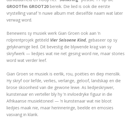
GROOTfm GROOT20
bereik. Die lied is ook die eerste
vrystelling vanaf ’n nuwe album met dieselfde naam wat later
verwag word.
Benewens sy musiek werk Gian Groen ook aan ’n
rolprentprojek getiteld
Vier Seisoene Kind
, gebaseer op sy
gelyknamige lied. Dit bevestig die blywende krag van sy
skryfwerk — liedjies wat nie net gesing word nie, maar stories
word wat verder leef.
Gian Groen se musiek is eerlik, rou, poëties en diep menslik.
Hy skryf oor liefde, verlies, verlange, geloof, landskap en die
brose skoonheid van die gewone lewe. As liedjieskrywer,
kunstenaar en verteller bly hy ’n invloedryke figuur in die
Afrikaanse musiektoneel — ’n kunstenaar wat nie bloot
liedjies maak nie, maar herinneringe, beelde en emosies
vasvang in klank.