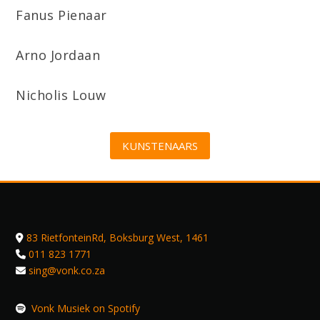
Fanus Pienaar
Arno Jordaan
Nicholis Louw
KUNSTENAARS
83 RietfonteinRd, Boksburg West, 1461
011 823 1771
sing@vonk.co.za
Vonk Musiek on Spotify