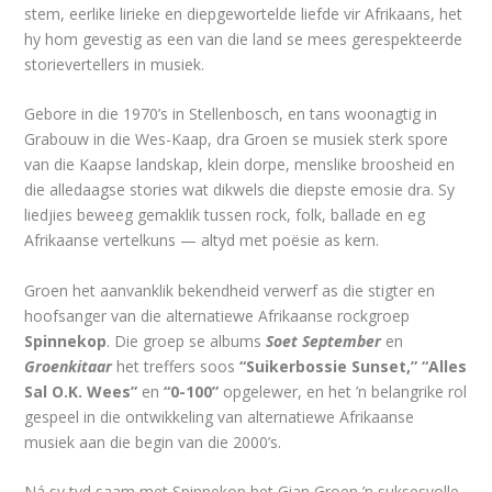
stem, eerlike lirieke en diepgewortelde liefde vir Afrikaans, het
hy hom gevestig as een van die land se mees gerespekteerde
storievertellers in musiek.
Gebore in die 1970’s in Stellenbosch, en tans woonagtig in
Grabouw in die Wes-Kaap, dra Groen se musiek sterk spore
van die Kaapse landskap, klein dorpe, menslike broosheid en
die alledaagse stories wat dikwels die diepste emosie dra. Sy
liedjies beweeg gemaklik tussen rock, folk, ballade en eg
Afrikaanse vertelkuns — altyd met poësie as kern.
Groen het aanvanklik bekendheid verwerf as die stigter en
hoofsanger van die alternatiewe Afrikaanse rockgroep
Spinnekop
. Die groep se albums
Soet September
en
Groenkitaar
het treffers soos
“Suikerbossie Sunset,” “Alles
Sal O.K. Wees”
en
“0-100”
opgelewer, en het ’n belangrike rol
gespeel in die ontwikkeling van alternatiewe Afrikaanse
musiek aan die begin van die 2000’s.
Ná sy tyd saam met Spinnekop het Gian Groen ’n suksesvolle