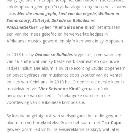
sololoopbaan gevolg en ’n ryk katalogus opgebou met albums
soos
Met die maan gepla
,
Lied van die engele
,
Welkom in
Somersburg
,
Stiltetyd
,
Dekade se Ballades
en
#Alsisnetlekker
. Sy lied
“Vier Seisoene Kind”
het intussen
een van die mees geliefde en herverwerkte liedjies in
Afrikaanse musiek geword, en bly ’n kernwerk in sy loopbaan.
In 2013 het hy
Dekade se Ballades
vrygestel, ’n versameling
van 16 snitte wat van sy beste werk saamvat en ook nuwe
liedjies insluit. Die album is by VH Recording Studio opgeneem
en bevat bydraes van musikante soos Wouter van de Venter
en Herman Kleinhans. In 2018 het Groen vir die eerste keer ’n
musiekvideo vir
“Vier Seisoene Kind”
gemaak ná die
heropname van die lied — ’n belangrike oomblik in die
voortlewing van dié ikoniese komposisie.
Sy loopbaan getuig ook van veelsydigheid buite die gewone
album- en verhoogkonteks. Groen het saam met
Tru-Cape
gewerk om ’n lied vir hul televisiereklame te skryf, wat later