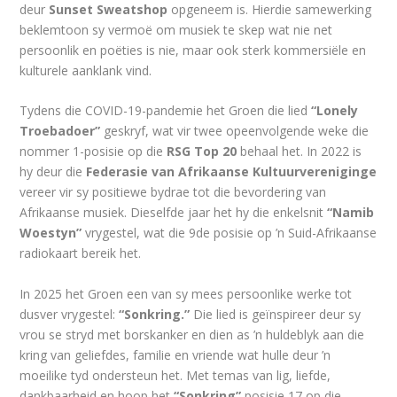
deur
Sunset Sweatshop
opgeneem is. Hierdie samewerking
beklemtoon sy vermoë om musiek te skep wat nie net
persoonlik en poëties is nie, maar ook sterk kommersiële en
kulturele aanklank vind.
Tydens die COVID-19-pandemie het Groen die lied
“Lonely
Troebadoer”
geskryf, wat vir twee opeenvolgende weke die
nommer 1-posisie op die
RSG Top 20
behaal het. In 2022 is
hy deur die
Federasie van Afrikaanse Kultuurvereniginge
vereer vir sy positiewe bydrae tot die bevordering van
Afrikaanse musiek. Dieselfde jaar het hy die enkelsnit
“Namib
Woestyn”
vrygestel, wat die 9de posisie op ’n Suid-Afrikaanse
radiokaart bereik het.
In 2025 het Groen een van sy mees persoonlike werke tot
dusver vrygestel:
“Sonkring.”
Die lied is geïnspireer deur sy
vrou se stryd met borskanker en dien as ’n huldeblyk aan die
kring van geliefdes, familie en vriende wat hulle deur ’n
moeilike tyd ondersteun het. Met temas van lig, liefde,
dankbaarheid en hoop het
“Sonkring”
posisie 17 op die