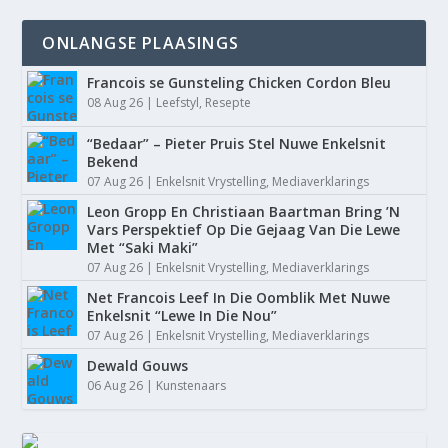
ONLANGSE PLAASINGS
Francois se Gunsteling Chicken Cordon Bleu
Gian Groen gesels oor “Sondaar ” op Die
08 Aug 26
|
Leefstyl
,
Resepte
Groot Ontb...
“Bedaar” – Pieter Pruis Stel Nuwe Enkelsnit
Bekend
07 Aug 26
|
Enkelsnit Vrystelling
,
Mediaverklarings
Leon Gropp En Christiaan Baartman Bring ’N
Vars Perspektief Op Die Gejaag Van Die Lewe
Met “Saki Maki”
07 Aug 26
|
Enkelsnit Vrystelling
,
Mediaverklarings
Net Francois Leef In Die Oomblik Met Nuwe
Enkelsnit “Lewe In Die Nou”
07 Aug 26
|
Enkelsnit Vrystelling
,
Mediaverklarings
Dewald Gouws
06 Aug 26
|
Kunstenaars