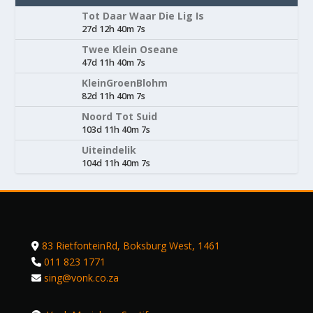
Tot Daar Waar Die Lig Is
27d 12h 40m 7s
Twee Klein Oseane
47d 11h 40m 7s
KleinGroenBlohm
82d 11h 40m 7s
Noord Tot Suid
103d 11h 40m 7s
Uiteindelik
104d 11h 40m 7s
83 RietfonteinRd, Boksburg West, 1461
011 823 1771
sing@vonk.co.za