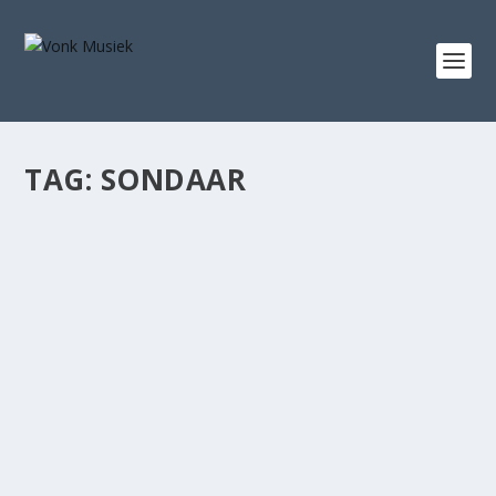
TAG:
SONDAAR
Gian Groen Ontsluit Die Mens Agter Die Muse
Met Sy Nuwe Lied “Sondaar”
Des 12, 2025
|
Enkelsnit Vrystelling
,
Mediaverklarings
Met sy nuutste enkelsnit “Sondaar” bied Gian Groen aan
luisteraars ’n eerlike blik in sy hart — ’n...
LEES MEER