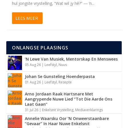
hul jongste vrystelling, “Wat wil jy hê?” — ’n...
LEES MEER
ONLANGSE PLAASINGS
’N Lewe Van Musiek, Mentorskap En Menswees
05 Aug 26
|
Leefstyl
,
Nuus
Johan Se Gunsteling Hoenderpasta
01 Aug 26
|
Leefstyl
,
Resepte
Arno Jordaan Raak Hartsnare Met
Aangrypende Nuwe Lied “Tot Die Aarde Ons
Laat Gaan”
31 Jul 26
|
Enkelsnit Vrystelling
,
Mediaverklarings
Annelie Waarsku Oor ’N Onweerstaanbare
“Gevaar” In Haar Nuwe Enkelsnit