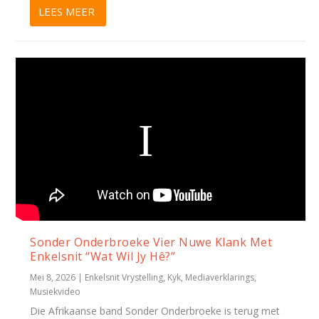
LEES MEER
Sonder Onderbroeke Vier Nuwe Klank Met
Enkelsnit “Wat Wil Jy Hê?”
Mei 8, 2026
|
Enkelsnit Vrystelling
,
Kyk
,
Mediaverklarings
,
Musiekvideo
Die Afrikaanse band Sonder Onderbroeke is terug met