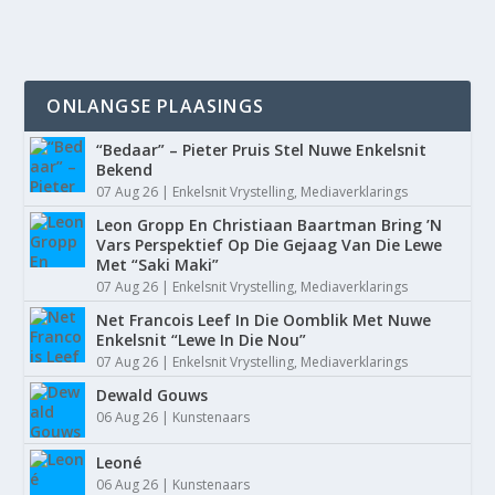
ONLANGSE PLAASINGS
“Bedaar” – Pieter Pruis Stel Nuwe Enkelsnit
Bekend
07 Aug 26
|
Enkelsnit Vrystelling
,
Mediaverklarings
Leon Gropp En Christiaan Baartman Bring ’N
Vars Perspektief Op Die Gejaag Van Die Lewe
Met “Saki Maki”
07 Aug 26
|
Enkelsnit Vrystelling
,
Mediaverklarings
Net Francois Leef In Die Oomblik Met Nuwe
Enkelsnit “Lewe In Die Nou”
07 Aug 26
|
Enkelsnit Vrystelling
,
Mediaverklarings
Dewald Gouws
06 Aug 26
|
Kunstenaars
Leoné
06 Aug 26
|
Kunstenaars