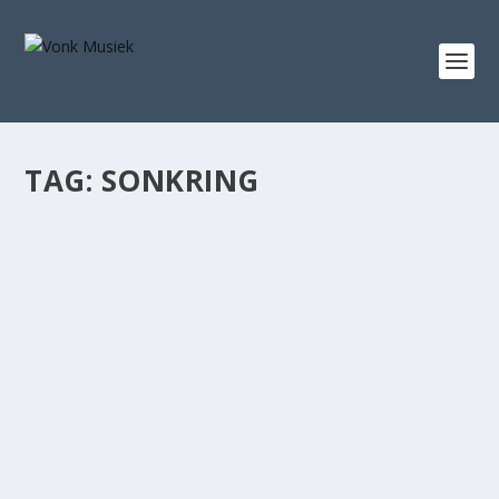
TAG:
SONKRING
GIAN GROEN GESELS OOR “SONKRING” OP
DIE GROOT ONTBYT
Mei 7, 2025
|
Film & TV
,
Kyk
Die sanger en liedjieskrywer Gian Groen het op 7 Mei by
die Die Groot Ontbyt-span op die bekende geelbank
gaan sit vir ’n heerlike gesprek oor sy nuutste enkelsnit,
“Sonkring” Kyk nou die volledige onderhoud en
musiekvideo...
LEES MEER