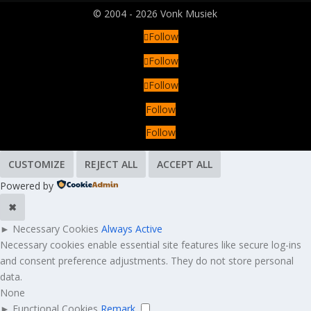
© 2004 - 2026 Vonk Musiek
Follow
Follow
Follow
Follow
Follow
CUSTOMIZE
REJECT ALL
ACCEPT ALL
Powered by
✖
►
Necessary Cookies
Always Active
Necessary cookies enable essential site features like secure log-ins
and consent preference adjustments. They do not store personal
data.
None
►
Functional Cookies
Remark