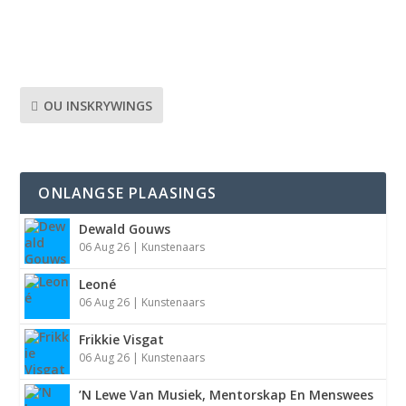
hul nuwe enkelsnit, “Sterreval”, bekend — ’n lied oor
vryheid, selfontdekking en die moed om...
OU INSKRYWINGS
ONLANGSE PLAASINGS
Dewald Gouws
06 Aug 26
|
Kunstenaars
Leoné
06 Aug 26
|
Kunstenaars
Frikkie Visgat
06 Aug 26
|
Kunstenaars
’N Lewe Van Musiek, Mentorskap En Menswees