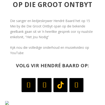
OP DIE GROOT ONTBYT
Die sanger en liedjieskrywer Hendré Baard het op 15
Mei by die Die Groot Ontbyt-span op die bekende
geelbank gaan sit vir ’n heerlike gesprek oor sy nuutste
enkelsnit, “Het Jou Nodig”
Kyk nou die volledige onderhoud en musiekvideo op
YouTube
VOLG VIR HENDRÉ BAARD OP: