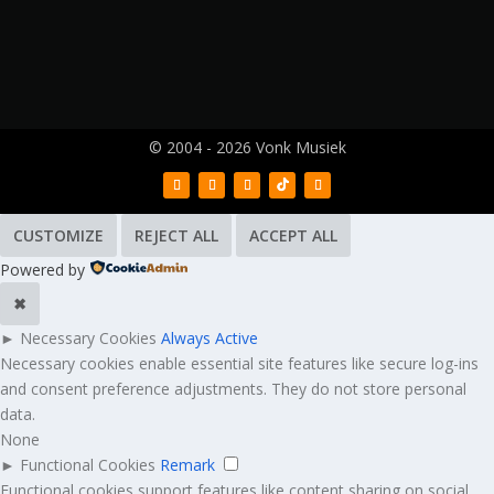
© 2004 - 2026 Vonk Musiek
CUSTOMIZE
REJECT ALL
ACCEPT ALL
Powered by
✖
►
Necessary Cookies
Always Active
Necessary cookies enable essential site features like secure log-ins
and consent preference adjustments. They do not store personal
data.
None
►
Functional Cookies
Remark
Functional cookies support features like content sharing on social