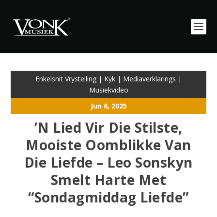
Enkelsnit Vrystelling
|
Kyk
|
Mediaverklarings
|
Musiekvideo
Jun 6, 2025
’N Lied Vir Die Stilste,
Mooiste Oomblikke Van
Die Liefde – Leo Sonskyn
Smelt Harte Met
“Sondagmiddag Liefde”