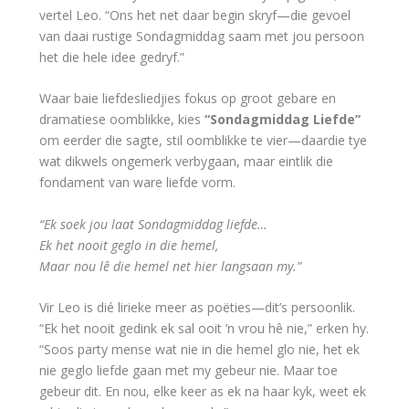
vertel Leo. “Ons het net daar begin skryf—die gevoel
van daai rustige Sondagmiddag saam met jou persoon
het die hele idee gedryf.”
Waar baie liefdesliedjies fokus op groot gebare en
dramatiese oomblikke, kies
“Sondagmiddag Liefde”
om eerder die sagte, stil oomblikke te vier—daardie tye
wat dikwels ongemerk verbygaan, maar eintlik die
fondament van ware liefde vorm.
“Ek soek jou laat Sondagmiddag liefde…
Ek het nooit geglo in die hemel,
Maar nou lê die hemel net hier langsaan my.”
Vir Leo is dié lirieke meer as poëties—dit’s persoonlik.
“Ek het nooit gedink ek sal ooit ’n vrou hê nie,” erken hy.
“Soos party mense wat nie in die hemel glo nie, het ek
nie geglo liefde gaan met my gebeur nie. Maar toe
gebeur dit. En nou, elke keer as ek na haar kyk, weet ek