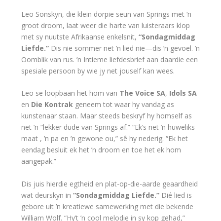
Leo Sonskyn, die klein dorpie seun van Springs met ‘n
groot droom, laat weer die harte van luisteraars klop
met sy nuutste Afrikaanse enkelsnit,
“Sondagmiddag
Liefde.”
Dis nie sommer net ’n lied nie—dis ’n gevoel. ’n
Oomblik van rus. ’n Intieme liefdesbrief aan daardie een
spesiale persoon by wie jy net jouself kan wees.
Leo se loopbaan het hom van
The Voice SA
,
Idols SA
en
Die Kontrak
geneem tot waar hy vandag as
kunstenaar staan. Maar steeds beskryf hy homself as
net ’n “lekker dude van Springs af.” “Ek’s net ’n huweliks
maat , ’n pa en ’n gewone ou,” sê hy nederig. “Ek het
eendag besluit ek het ’n droom en toe het ek hom
aangepak.”
Dis juis hierdie egtheid en plat-op-die-aarde geaardheid
wat deurskyn in
“Sondagmiddag Liefde.”
Dié lied is
gebore uit ’n kreatiewe samewerking met die bekende
William Wolf. “Hy’t ’n cool melodie in sy kop gehad,”