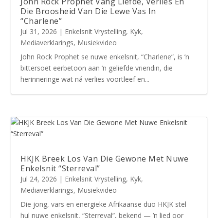
John Rock Prophet Vang Liefde, Verlies En
Die Broosheid Van Die Lewe Vas In
“Charlene”
Jul 31, 2026
|
Enkelsnit Vrystelling
,
Kyk
,
Mediaverklarings
,
Musiekvideo
John Rock Prophet se nuwe enkelsnit, “Charlene”, is ’n
bittersoet eerbetoon aan ’n geliefde vriendin, die
herinneringe wat ná verlies voortleef en...
HKJK Breek Los Van Die Gewone Met Nuwe
Enkelsnit “Sterreval”
Jul 24, 2026
|
Enkelsnit Vrystelling
,
Kyk
,
Mediaverklarings
,
Musiekvideo
Die jong, vars en energieke Afrikaanse duo HKJK stel
hul nuwe enkelsnit, “Sterreval”, bekend — ’n lied oor