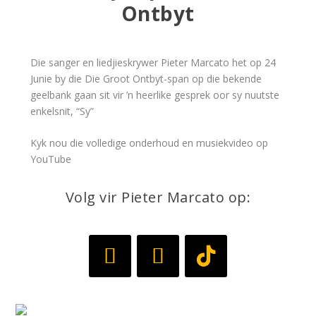
Ontbyt
Die sanger en liedjieskrywer Pieter Marcato het op 24
Junie by die Die Groot Ontbyt-span op die bekende
geelbank gaan sit vir ’n heerlike gesprek oor sy nuutste
enkelsnit, “Sy”
Kyk nou die volledige onderhoud en musiekvideo op
YouTube
Volg vir Pieter Marcato op: