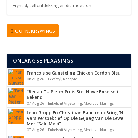
vryheid, selfontdekking en die moed om...
OU INSKRYWINGS
ONLANGSE PLAASINGS
Francois se Gunsteling Chicken Cordon Bleu
08 Aug 26
|
Leefstyl
,
Resepte
“Bedaar” – Pieter Pruis Stel Nuwe Enkelsnit
Bekend
07 Aug 26
|
Enkelsnit Vrystelling
,
Mediaverklarings
Leon Gropp En Christiaan Baartman Bring ’N
Vars Perspektief Op Die Gejaag Van Die Lewe
Met “Saki Maki”
07 Aug 26
|
Enkelsnit Vrystelling
,
Mediaverklarings