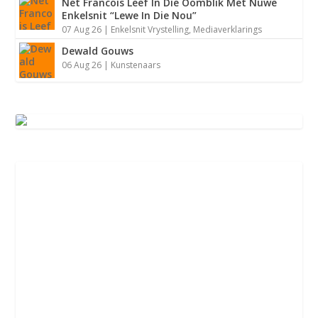
Net Francois Leef In Die Oomblik Met Nuwe
Enkelsnit “Lewe In Die Nou”
07 Aug 26
|
Enkelsnit Vrystelling
,
Mediaverklarings
Dewald Gouws
06 Aug 26
|
Kunstenaars