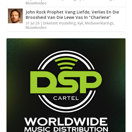
Musiekvideo
John Rock Prophet Vang Liefde, Verlies En Die
Broosheid Van Die Lewe Vas In “Charlene”
31 Jul 26
|
Enkelsnit Vrystelling
,
Kyk
,
Mediaverklarings
,
Musiekvideo