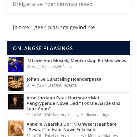
Bridgette se hoenderwrap resep
Jammer, geen plasings gevind nie
ONLANGSE PLAASINGS
’N Lewe Van Musiek, Mentorskap En Menswees
05 Aug 26
|
Leefstyl
,
Nuus
Johan Se Gunsteling Hoenderpasta
01 Aug 26
|
Leefstyl
,
Resepte
Arno Jordaan Raak Hartsnare Met
Aangrypende Nuwe Lied “Tot Die Aarde Ons
Laat Gaan”
31 Jul 26
|
Enkelsnit Vrystelling
,
Mediaverklarings
Annelie Waarsku Oor ’N Onweerstaanbare
“Gevaar” In Haar Nuwe Enkelsnit
31 Jul 26
|
Enkelsnit Vrystelling
,
Kyk
,
Mediaverklarings
,