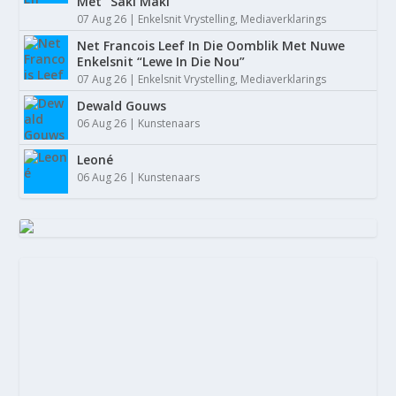
Met “Saki Maki”
07 Aug 26
|
Enkelsnit Vrystelling
,
Mediaverklarings
Net Francois Leef In Die Oomblik Met Nuwe
Enkelsnit “Lewe In Die Nou”
07 Aug 26
|
Enkelsnit Vrystelling
,
Mediaverklarings
CARL KITSHOFF SE “21 JAAR”: ’N ROU
Dewald Gouws
GETUIENIS VAN S...
06 Aug 26
|
Kunstenaars
Leoné
06 Aug 26
|
Kunstenaars