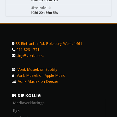
104d 20h 56m 58s
Uiteindelik
105d 20h 56m 58s
83 RietfonteinRd, Boksburg West, 1461
011 823 1771
sing@vonk.co.za
Vonk Musiek on Spotify
Vonk Musiek on Apple Music
Vonk Musiek on Deezer
IN DIE KOLLIG
Mediaverklarings
Kyk