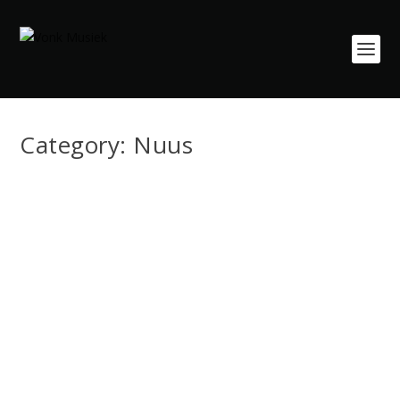
Category:
Nuus
Brandweerman, Klankman, Gesinsman — Die
Stil Held Agter Afrikaans Musiek
Jul 29, 2026
|
Leefstyl
,
Nuus
Wanneer jy ’n Afrikaanse musiekfees bywoon of ’n
volgepakte teater se klank hoor dreun, is daar ’n...
LEES MEER