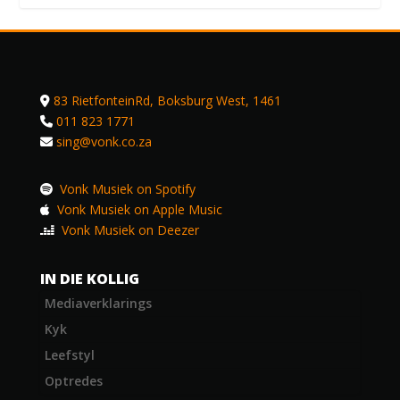
83 RietfonteinRd, Boksburg West, 1461
011 823 1771
sing@vonk.co.za
Vonk Musiek on Spotify
Vonk Musiek on Apple Music
Vonk Musiek on Deezer
IN DIE KOLLIG
Mediaverklarings
Kyk
Leefstyl
Optredes