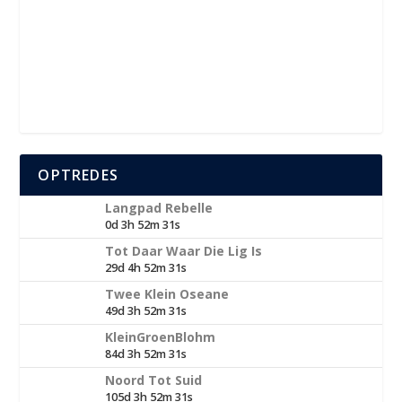
OPTREDES
Langpad Rebelle
0d 3h 52m 30s
Tot Daar Waar Die Lig Is
29d 4h 52m 30s
Twee Klein Oseane
49d 3h 52m 30s
KleinGroenBlohm
84d 3h 52m 30s
Noord Tot Suid
105d 3h 52m 30s