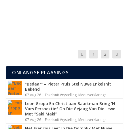
Oos Wes Tuis Bes 2026: ’n Fees van Afrikaans, Trotse
Harte en Onvergeetlike Musiek Deure open om...
LEES MEER
1
2
ONLANGSE PLAASINGS
“Bedaar” – Pieter Pruis Stel Nuwe Enkelsnit
Bekend
07 Aug 26
|
Enkelsnit Vrystelling
,
Mediaverklarings
Leon Gropp En Christiaan Baartman Bring ’N
Vars Perspektief Op Die Gejaag Van Die Lewe
Met “Saki Maki”
07 Aug 26
|
Enkelsnit Vrystelling
,
Mediaverklarings
Net Francois Leef In Die Oomblik Met Nuwe