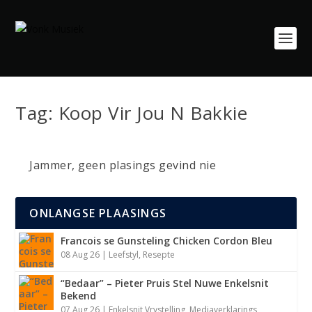
Tag:
Koop Vir Jou N Bakkie
Jammer, geen plasings gevind nie
ONLANGSE PLAASINGS
Francois se Gunsteling Chicken Cordon Bleu
08 Aug 26
|
Leefstyl
,
Resepte
“Bedaar” – Pieter Pruis Stel Nuwe Enkelsnit
Bekend
07 Aug 26
|
Enkelsnit Vrystelling
,
Mediaverklarings