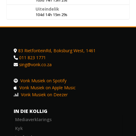
103d 14h 15m 29s
Uiteindelik
104d 14h 15m 29s
83 RietfonteinRd, Boksburg West, 1461
011 823 1771
sing@vonk.co.za
Vonk Musiek on Spotify
Vonk Musiek on Apple Music
Vonk Musiek on Deezer
IN DIE KOLLIG
Mediaverklarings
Kyk