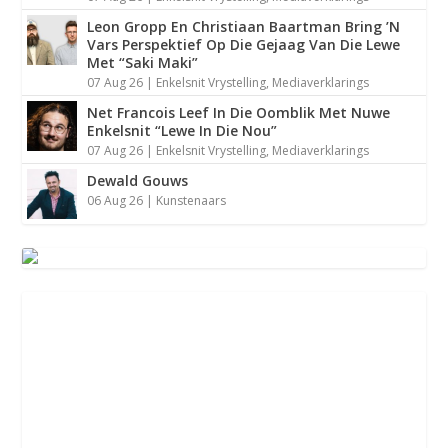
Leon Gropp En Christiaan Baartman Bring ’N
Vars Perspektief Op Die Gejaag Van Die Lewe
Met “Saki Maki”
07 Aug 26
|
Enkelsnit Vrystelling
,
Mediaverklarings
Sommer So”: Wouter Van De Venter Se Rou,
Net Francois Leef In Die Oomblik Met Nuwe
Eerlike L...
Enkelsnit “Lewe In Die Nou”
07 Aug 26
|
Enkelsnit Vrystelling
,
Mediaverklarings
Dewald Gouws
06 Aug 26
|
Kunstenaars