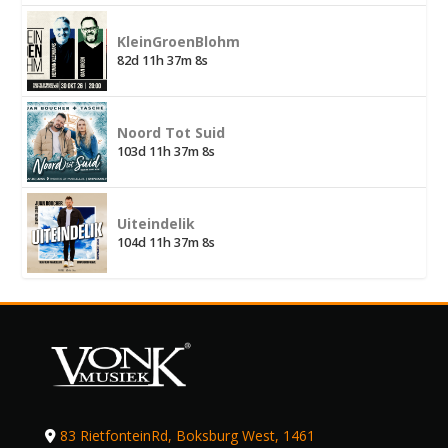
KleinGroenBlohm
82d 11h 37m 8s
Noord Tot Suid
103d 11h 37m 8s
Uiteindelik
104d 11h 37m 8s
83 RietfonteinRd, Boksburg West, 1461