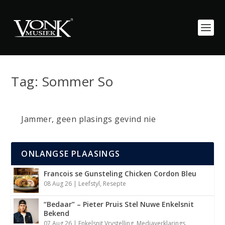
Tag:
Sommer So
Jammer, geen plasings gevind nie
ONLANGSE PLAASINGS
Francois se Gunsteling Chicken Cordon Bleu
08 Aug 26
|
Leefstyl
,
Resepte
“Bedaar” – Pieter Pruis Stel Nuwe Enkelsnit
Bekend
07 Aug 26
|
Enkelsnit Vrystelling
,
Mediaverklarings