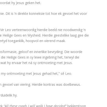
voordat hy Jesus geken het.
nie. Dit is ’n direkte konneksie tot hoe ek gevoel het voor
. Vir Leo verteenwoordig hierdie beeld nie noodwendig ’n
 Heilige Gees en Wysheid. Hierdie geestelike laag gee die
fdertyd toeganklik, hoopvol en vierend maak.
 transformasie, geloof en innerlike bevryding. Die woorde
die Heilige Gees in sy lewe ingebring het, terwyl die
wat hy ervaar het ná sy ontmoeting met Jesus.
k my ontmoeting met Jesus gehad het,” sê Leo.
 ’n gevoel van viering. Hierdie kontras was doelbewus.
duidelik hy.
iek
“All these roads I will walk I have decided”
beklemtoon