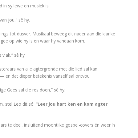
d in sy lewe en musiek is.
van jou,” sê hy.
llings tot dusver. Musikaal beweeg dit nader aan die klanke
lik gee op wie hy is en waar hy vandaan kom.
 vlak,” sê hy.
teraars van alle agtergronde met die lied sal kan
t — en dat dieper betekenis vanself sal ontvou.
lige Gees sal die res doen,” sê hy.
, stel Leo dit só:
“Leer jou hart ken en kom agter
ars te deel, insluitend moontlike gospel-covers én weer ’n