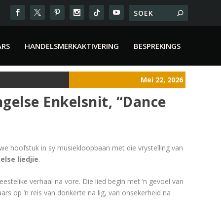
ARS
HANDELSMERKAKTIVERING
BESPREKINGS
Mei 22, 2026
ngelse Enkelsnit, “Dance
e hoofstuk in sy musiekloopbaan met die vrystelling van
lse liedjie
.
eestelike verhaal na vore. Die lied begin met ’n gevoel van
rs op ’n reis van donkerte na lig, van onsekerheid na