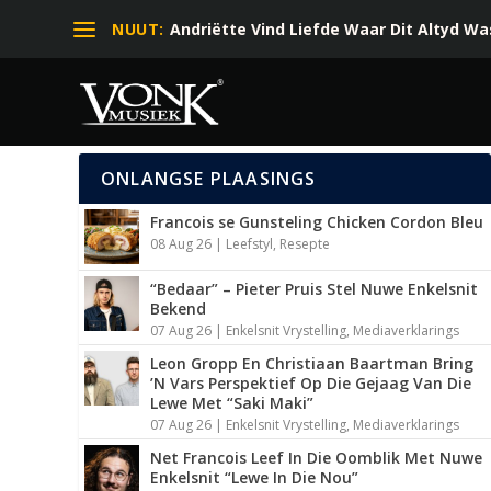
NUUT:
Andriëtte Vind Liefde Waar Dit Altyd Was 
ONLANGSE PLAASINGS
Francois se Gunsteling Chicken Cordon Bleu
08 Aug 26
|
Leefstyl
,
Resepte
“Bedaar” – Pieter Pruis Stel Nuwe Enkelsnit
Bekend
07 Aug 26
|
Enkelsnit Vrystelling
,
Mediaverklarings
Leon Gropp En Christiaan Baartman Bring
’N Vars Perspektief Op Die Gejaag Van Die
Lewe Met “Saki Maki”
07 Aug 26
|
Enkelsnit Vrystelling
,
Mediaverklarings
Net Francois Leef In Die Oomblik Met Nuwe
Enkelsnit “Lewe In Die Nou”