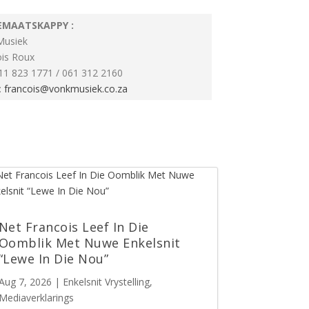
EMAATSKAPPY :
Musiek
ois Roux
011 823 1771 / 061 312 2160
:
francois@vonkmusiek.co.za
Net Francois Leef In Die
Oomblik Met Nuwe Enkelsnit
“Lewe In Die Nou”
Aug 7, 2026
|
Enkelsnit Vrystelling
,
Mediaverklarings