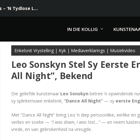
– ’N Tydlose L...
IN DIE KOLLIG
KUNSTENA
Enkelsnit Vrystelling
|
Kyk
|
Mediaverklarings
|
Musiekvideo
Leo Sonskyn Stel Sy Eerste E
All Night”, Bekend
Die geliefde kunstenaar
Leo Sonskyn
betree ’n opwindende nuw
sy splinternuwe enkelsnit,
“Dance All Night”
— sy
eerste Enge
Met “Dance All Night” bring Leo ’n diep persoonlike, eerlike en g
verlies en soeke —
“I was down, I was lost…”
— en neem luisteraa
vrede, en van gebrokenheid na vreugde.