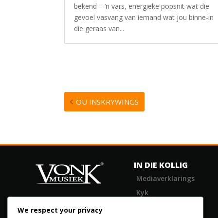
bekend – ’n vars, energieke popsnit wat die
gevoel vasvang van iemand wat jou binne-in
die geraas van...
OU INSKRYWINGS
IN DIE KOLLIG
Mediaverklarings
Kyk
83 RietfonteinRd,
Leefstyl
We respect your privacy
Boksburg West, 1461