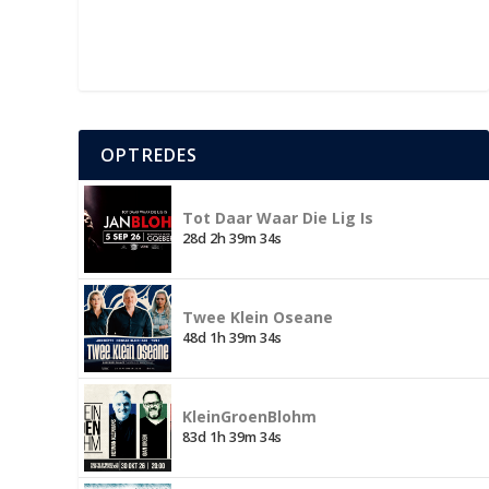
OPTREDES
Tot Daar Waar Die Lig Is
28d 2h 39m 33s
Twee Klein Oseane
48d 1h 39m 33s
KleinGroenBlohm
83d 1h 39m 33s