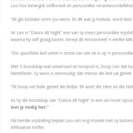
Leo hoe belangrik selfbesluit en persoonlike verantwoordelikhei
“Ek glo besluite vorm jou wese. En dit wat jy toelaat, word deel 
Vir Leo is “Dance All Night” een van sy mees persoonlike vryste
waarna hy self graag luister, terwyl dit emosioneel ’n eerlike b
“Die spesifieke lied vertel ’n storie van wie ek is op ’n persoonlike
Met ’n boodskap wat universeel en hoopvol is, hoop Leo dat luis
identifiseer. Sy wens is eenvoudig: dat mense die lied sal genie
“Ek hoop net hulle geniet die liedjie. Ek weet die Here en die Hei
As hy die boodskap van “Dance All Night” in een sin moet opsom
wat jy nodig het.”
Ná hierdie vrystelling beplan Leo om nog musiek met sy luistera
Afrikaanse treffer.