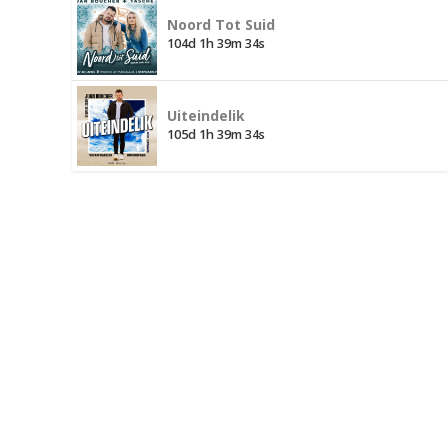
Noord Tot Suid
104d 1h 39m 33s
Uiteindelik
105d 1h 39m 33s