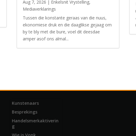
Aug 7, 2026
|
Enkelsnit Vrystelling
,
Mediaverklarings
Tussen die konstante geraas van die nuus,
ekonomiese druk en die daaglikse gejaag om
by te bly met die bure, voel dit deesdae
amper asof ons almal...
Kunstenaars
Besprekings
Handelsmerkaktiverin
g
Wie is Vonk