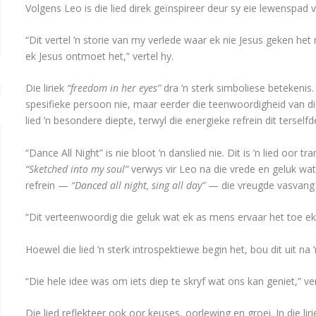
Volgens Leo is die lied direk geïnspireer deur sy eie lewenspad 
“Dit vertel ’n storie van my verlede waar ek nie Jesus geken het 
ek Jesus ontmoet het,” vertel hy.
Die liriek
“freedom in her eyes”
dra ’n sterk simboliese betekenis
spesifieke persoon nie, maar eerder die teenwoordigheid van die
lied ’n besondere diepte, terwyl die energieke refrein dit tersel
“Dance All Night” is nie bloot ’n danslied nie. Dit is ’n lied oor
“Sketched into my soul”
verwys vir Leo na die vrede en geluk wat 
refrein —
“Danced all night, sing all day”
— die vreugde vasvang 
“Dit verteenwoordig die geluk wat ek as mens ervaar het toe e
Hoewel die lied ’n sterk introspektiewe begin het, bou dit uit na
“Die hele idee was om iets diep te skryf wat ons kan geniet,” ver
Die lied reflekteer ook oor keuses, oorlewing en groei. In die lir