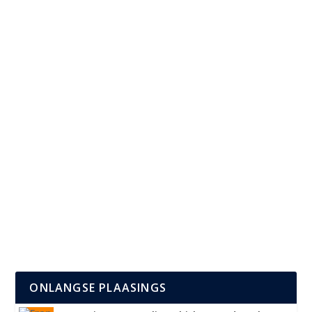
Herman Kleinhans & Gian Groen Maak jou...
LEES MEER
Twee
Aug 18, 2025
|
Kunstenaars
TWEE is ’n Afrikaanse indie-folk duo wat bekend is vir
warm harmonieë, eerlike lirieke en...
LEES MEER
ONLANGSE PLAASINGS