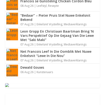
Francois se Gunsteling Chicken Cordon Bleu
08 Aug 26
|
Leefstyl
,
Resepte
“Bedaar” – Pieter Pruis Stel Nuwe Enkelsnit
Bekend
07 Aug 26
|
Enkelsnit Vrystelling
,
Mediaverklarings
Leon Gropp En Christiaan Baartman Bring ’N
Vars Perspektief Op Die Gejaag Van Die Lewe
Met “Saki Maki”
07 Aug 26
|
Enkelsnit Vrystelling
,
Mediaverklarings
Net Francois Leef In Die Oomblik Met Nuwe
Enkelsnit “Lewe In Die Nou”
07 Aug 26
|
Enkelsnit Vrystelling
,
Mediaverklarings
Dewald Gouws
06 Aug 26
|
Kunstenaars