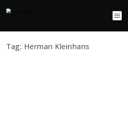
Tag:
Herman Kleinhans
KleinGroenBlohm
Mei 15, 2026
|
Nuus
,
Optredes
KleinGroenBlohm keer terug na Emperors Palace Na die
groot sukses van die eerste KleinGroenBlohm,...
LEES MEER