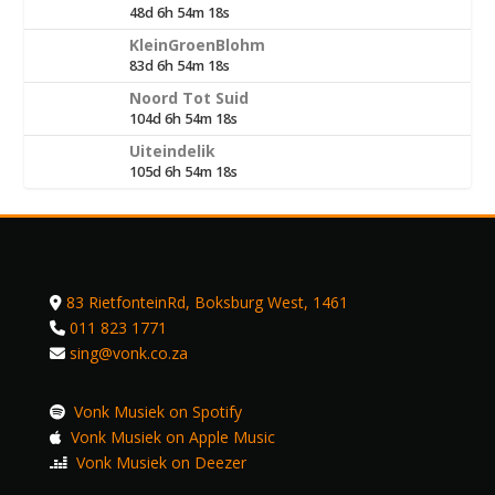
48d 6h 54m 18s
KleinGroenBlohm
83d 6h 54m 18s
Noord Tot Suid
104d 6h 54m 18s
Uiteindelik
105d 6h 54m 18s
83 RietfonteinRd, Boksburg West, 1461
011 823 1771
sing@vonk.co.za
Vonk Musiek on Spotify
Vonk Musiek on Apple Music
Vonk Musiek on Deezer