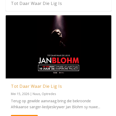
Tot Daar Waar Die Lig Is
Tot Daar Waar Die Lig Is
Mei 15, 2026
|
Nuus
,
Optredes
Terug op gewilde aanvraag bring die bekroonde
Afrikaanse sanger-liedjieskrywer Jan Blohm sy nuwe...