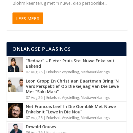
Blohm keer terug met ’n nuwe, diep persoonlike...
LEES MEER
ONLANGSE PLAASINGS
“Bedaar” – Pieter Pruis Stel Nuwe Enkelsnit
Bekend
07 Aug 26
|
Enkelsnit Vrystelling
,
Mediaverklarings
Leon Gropp En Christiaan Baartman Bring ’N
Vars Perspektief Op Die Gejaag Van Die Lewe
Met “Saki Maki”
07 Aug 26
|
Enkelsnit Vrystelling
,
Mediaverklarings
Net Francois Leef In Die Oomblik Met Nuwe
Enkelsnit “Lewe In Die Nou”
07 Aug 26
|
Enkelsnit Vrystelling
,
Mediaverklarings
Dewald Gouws
06 Aug 26
|
Kunstenaars