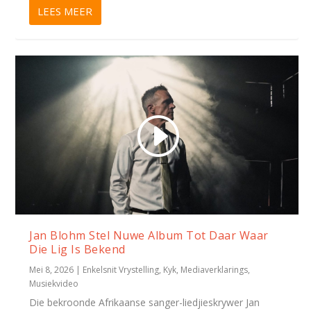
LEES MEER
Jan Blohm Stel Nuwe Album Tot Daar Waar
Die Lig Is Bekend
Mei 8, 2026
|
Enkelsnit Vrystelling
,
Kyk
,
Mediaverklarings
,
Musiekvideo
Die bekroonde Afrikaanse sanger-liedjieskrywer Jan