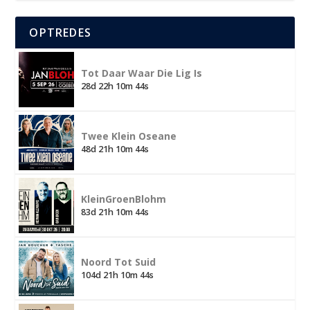
OPTREDES
Tot Daar Waar Die Lig Is
28d 22h 10m 44s
Twee Klein Oseane
48d 21h 10m 44s
KleinGroenBlohm
83d 21h 10m 44s
Noord Tot Suid
104d 21h 10m 44s