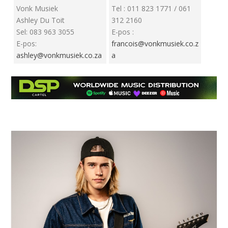
Vonk Musiek
Tel : 011 823 1771 / 061
Ashley Du Toit
312 2160
Sel: 083 963 3055
E-pos :
E-pos:
francois@vonkmusiek.co.z
ashley@vonkmusiek.co.za
a