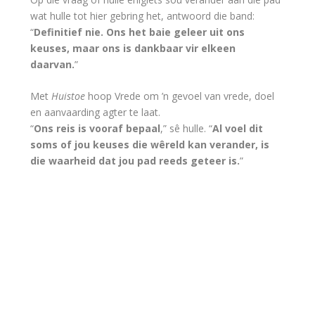
wat hulle tot hier gebring het, antwoord die band:
“
Definitief nie. Ons het baie geleer uit ons
keuses, maar ons is dankbaar vir elkeen
daarvan.
”
Met
Huistoe
hoop Vrede om ’n gevoel van vrede, doel
en aanvaarding agter te laat.
“
Ons reis is vooraf bepaal
,” sê hulle. “
Al voel dit
soms of jou keuses die wêreld kan verander, is
die waarheid dat jou pad reeds geteer is.
”