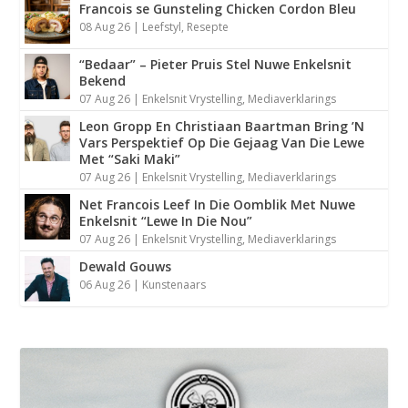
Francois se Gunsteling Chicken Cordon Bleu
08 Aug 26
|
Leefstyl
,
Resepte
“Bedaar” – Pieter Pruis Stel Nuwe Enkelsnit
Bekend
07 Aug 26
|
Enkelsnit Vrystelling
,
Mediaverklarings
Leon Gropp En Christiaan Baartman Bring ’N
Vars Perspektief Op Die Gejaag Van Die Lewe
Met “Saki Maki”
07 Aug 26
|
Enkelsnit Vrystelling
,
Mediaverklarings
Net Francois Leef In Die Oomblik Met Nuwe
Enkelsnit “Lewe In Die Nou”
07 Aug 26
|
Enkelsnit Vrystelling
,
Mediaverklarings
Dewald Gouws
06 Aug 26
|
Kunstenaars