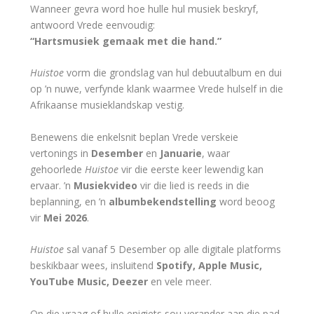
Wanneer gevra word hoe hulle hul musiek beskryf,
antwoord Vrede eenvoudig:
“Hartsmusiek gemaak met die hand.”
Huistoe
vorm die grondslag van hul debuutalbum en dui
op ’n nuwe, verfynde klank waarmee Vrede hulself in die
Afrikaanse musieklandskap vestig.
Benewens die enkelsnit beplan Vrede verskeie
vertonings in
Desember
en
Januarie
, waar
gehoorlede
Huistoe
vir die eerste keer lewendig kan
ervaar. ’n
Musiekvideo
vir die lied is reeds in die
beplanning, en ’n
albumbekendstelling
word beoog
vir
Mei 2026
.
Huistoe
sal vanaf 5 Desember op alle digitale platforms
beskikbaar wees, insluitend
Spotify, Apple Music,
YouTube Music, Deezer
en vele meer.
Op die vraag of hulle enigiets sou verander aan die pad