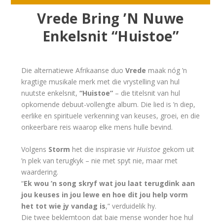
Vrede Bring ’N Nuwe
Enkelsnit “Huistoe”
Die alternatiewe Afrikaanse duo
Vrede
maak nóg ’n
kragtige musikale merk met die vrystelling van hul
nuutste enkelsnit,
“Huistoe”
– die titelsnit van hul
opkomende debuut-vollengte album. Die lied is ’n diep,
eerlike en spirituele verkenning van keuses, groei, en die
onkeerbare reis waarop elke mens hulle bevind.
Volgens
Storm
het die inspirasie vir
Huistoe
gekom uit
’n plek van terugkyk – nie met spyt nie, maar met
waardering.
“
Ek wou ’n song skryf wat jou laat terugdink aan
jou keuses in jou lewe en hoe dit jou help vorm
het tot wie jy vandag is
,” verduidelik hy.
Die twee beklemtoon dat baie mense wonder hoe hul