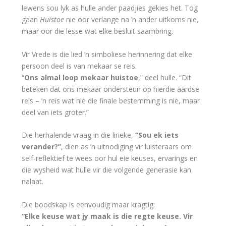
lewens sou lyk as hulle ander paadjies gekies het. Tog
gaan
Huistoe
nie oor verlange na ’n ander uitkoms nie,
maar oor die lesse wat elke besluit saambring.
Vir Vrede is die lied ’n simboliese herinnering dat elke
persoon deel is van mekaar se reis.
“
Ons almal loop mekaar huistoe
,” deel hulle. “Dit
beteken dat ons mekaar ondersteun op hierdie aardse
reis – ’n reis wat nie die finale bestemming is nie, maar
deel van iets groter.”
Die herhalende vraag in die lirieke,
“Sou ek iets
verander?”
, dien as ’n uitnodiging vir luisteraars om
self-reflektief te wees oor hul eie keuses, ervarings en
die wysheid wat hulle vir die volgende generasie kan
nalaat.
Die boodskap is eenvoudig maar kragtig:
“Elke keuse wat jy maak is die regte keuse. Vir