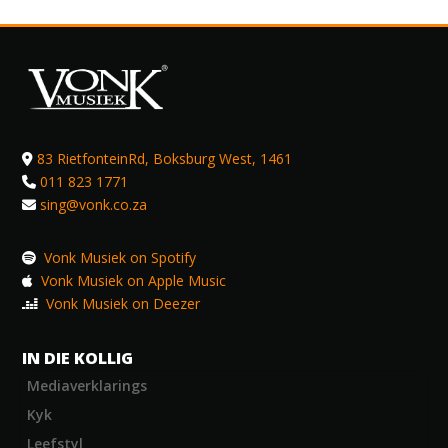
83 RietfonteinRd, Boksburg West, 1461
011 823 1771
sing@vonk.co.za
Vonk Musiek on Spotify
Vonk Musiek on Apple Music
Vonk Musiek on Deezer
IN DIE KOLLIG
Mediaverklarings
Kyk
Leefstyl