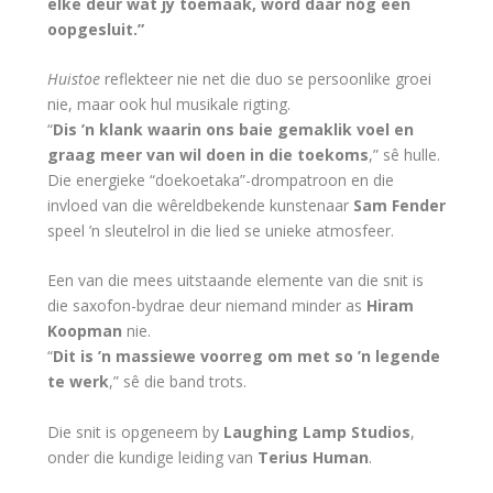
elke deur wat jy toemaak, word daar nóg een
oopgesluit.”
Huistoe
reflekteer nie net die duo se persoonlike groei
nie, maar ook hul musikale rigting.
“
Dis ’n klank waarin ons baie gemaklik voel en
graag meer van wil doen in die toekoms
,” sê hulle.
Die energieke “doekoetaka”-drompatroon en die
invloed van die wêreldbekende kunstenaar
Sam Fender
speel ’n sleutelrol in die lied se unieke atmosfeer.
Een van die mees uitstaande elemente van die snit is
die saxofon-bydrae deur niemand minder as
Hiram
Koopman
nie.
“
Dit is ’n massiewe voorreg om met so ’n legende
te werk
,” sê die band trots.
Die snit is opgeneem by
Laughing Lamp Studios
,
onder die kundige leiding van
Terius Human
.