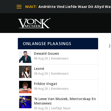
NUUT:
Andriëtte Vind Liefde Waar Dit Altyd Was 
ONLANGSE PLAASINGS
Dewald Gouws
06 Aug 26
|
Kunstenaars
Leoné
06 Aug 26
|
Kunstenaars
Frikkie Visgat
06 Aug 26
|
Kunstenaars
’N Lewe Van Musiek, Mentorskap En
Menswees
05 Aug 26
|
Leefstyl
,
Nuus