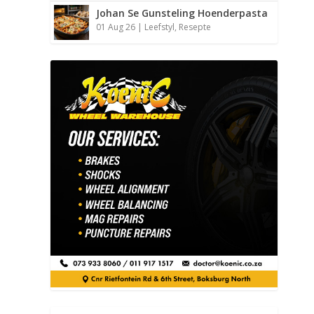
Johan Se Gunsteling Hoenderpasta
01 Aug 26
|
Leefstyl
,
Resepte