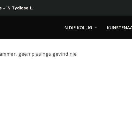
– ’N Tydlose L...
IN DIE KOLLIG
KUNSTENA
Jammer, geen plasings gevind nie