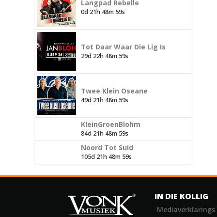
Langpad Rebelle
0d 21h 48m 58s
Tot Daar Waar Die Lig Is
29d 22h 48m 58s
Twee Klein Oseane
49d 21h 48m 59s
KleinGroenBlohm
84d 21h 48m 59s
Noord Tot Suid
105d 21h 48m 59s
IN DIE KOLLIG
Mediaverklarings