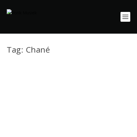
Tag:
Chané
Gewilde Groep ADAM Stel “Chané” Bekend
Apr 10, 2026
|
Enkelsnit Vrystelling
,
Kyk
,
Mediaverklarings
,
Musiekvideo
Die gewilde Afrikaanse groep ADAM is terug met ’n
splinternuwe enkelsnit, “Chané”. Bekend vir hul...
LEES MEER