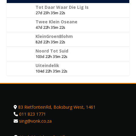
Tot Daar Waar Die Lig Is
27d 23h 35m 22s
Twee Klein Oseane
47d 22h 35m 22s
KleinGroenBlohm
82d 22h 35m 22s
Noord Tot Suid
103d 22h 35m 22s
Uiteindelik
104d 22h 35m 22s
83 RietfonteinRd, Boksburg West, 1461
011 823 1771
sing@vonk.co.za