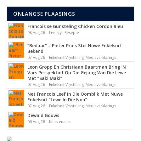
ONLANGSE PLAASINGS
Francois se Gunsteling Chicken Cordon Bleu
Adam gesels oor “Chané” Die Groot Ontbyt
08 Aug 26
|
Leefstyl
,
Resepte
“Bedaar” – Pieter Pruis Stel Nuwe Enkelsnit
Bekend
07 Aug 26
|
Enkelsnit Vrystelling
,
Mediaverklarings
Leon Gropp En Christiaan Baartman Bring ’N
Vars Perspektief Op Die Gejaag Van Die Lewe
Met “Saki Maki”
07 Aug 26
|
Enkelsnit Vrystelling
,
Mediaverklarings
Net Francois Leef In Die Oomblik Met Nuwe
Enkelsnit “Lewe In Die Nou”
07 Aug 26
|
Enkelsnit Vrystelling
,
Mediaverklarings
Dewald Gouws
06 Aug 26
|
Kunstenaars