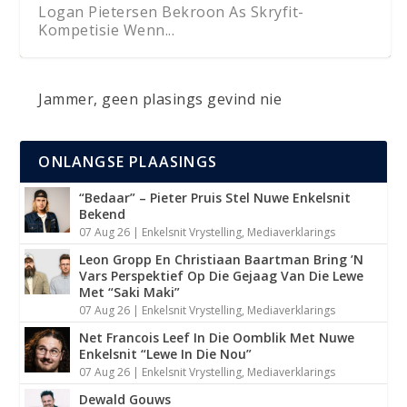
Logan Pietersen Bekroon As Skryfit-
Kompetisie Wenn...
Jammer, geen plasings gevind nie
ONLANGSE PLAASINGS
“Bedaar” – Pieter Pruis Stel Nuwe Enkelsnit
Bekend
07 Aug 26
|
Enkelsnit Vrystelling
,
Mediaverklarings
Leon Gropp En Christiaan Baartman Bring ’N
Vars Perspektief Op Die Gejaag Van Die Lewe
Met “Saki Maki”
07 Aug 26
|
Enkelsnit Vrystelling
,
Mediaverklarings
Net Francois Leef In Die Oomblik Met Nuwe
Enkelsnit “Lewe In Die Nou”
07 Aug 26
|
Enkelsnit Vrystelling
,
Mediaverklarings
Dewald Gouws