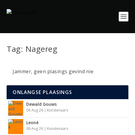
Tag:
Nagereg
Jammer, geen plasings gevind nie
ONLANGSE PLAASINGS
Dewald Gouws
06 Aug 26
|
Kunstenaars
Leoné
06 Aug 26
|
Kunstenaars