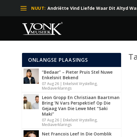
NUUT:
Andriëtte Vind Liefde Waar Dit Altyd Was 
T
ONLANGSE PLAASINGS
“Bedaar” – Pieter Pruis Stel Nuwe
Enkelsnit Bekend
07 Aug 26
|
Enkelsnit Vrystelling
,
Mediaverklarings
Leon Gropp En Christiaan Baartman
A
Bring ’N Vars Perspektief Op Die
Gejaag Van Die Lewe Met “Saki
T
Maki”
07 Aug 26
|
Enkelsnit Vrystelling
,
Mediaverklarings
Net Francois Leef In Die Oomblik