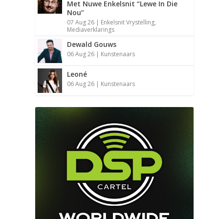
Met Nuwe Enkelsnit “Lewe In Die
Nou”
07 Aug 26
|
Enkelsnit Vrystelling
,
Mediaverklarings
Dewald Gouws
06 Aug 26
|
Kunstenaars
A
D
Leoné
06 Aug 26
|
Kunstenaars
A
A
D