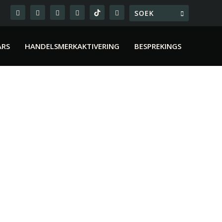
ARS
HANDELSMERKAKTIVERING
BESPREKINGS
ktief Op Die Gejaag Van Die Lewe Met “Saki
glikse gejaag om by te bly met...