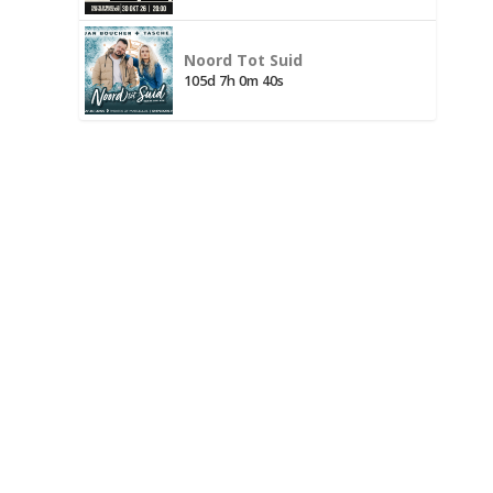
Noord Tot Suid
105d 7h 0m 39s
J
A
J
J