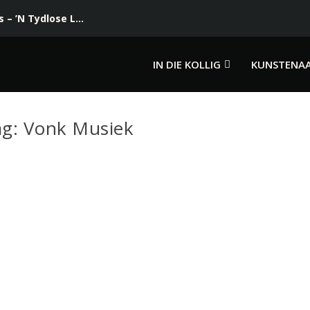
– ’N Tydlose L...
IN DIE KOLLIG
KUNSTENA
ag:
Vonk Musiek
Leon Gropp En Christiaan Baartman Bring ’N Vars Perspe
Maki”
ug 7, 2026
|
Enkelsnit Vrystelling
,
Mediaverklarings
ussen die konstante geraas van die nuus, ekonomiese druk en die daa
LEES MEER