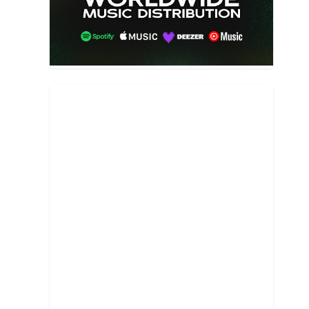
A
L
F
A
F