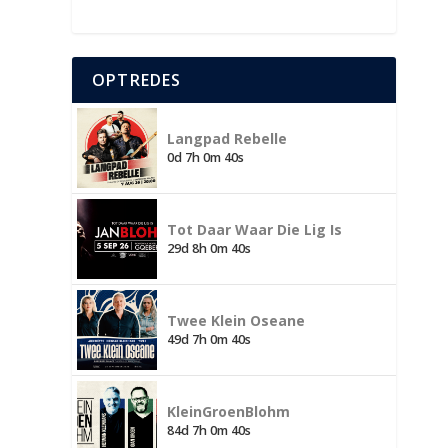
OPTREDES
A
Langpad Rebelle
W
0d 7h 0m 39s
Tot Daar Waar Die Lig Is
29d 8h 0m 39s
Twee Klein Oseane
49d 7h 0m 39s
J
D
KleinGroenBlohm
84d 7h 0m 39s